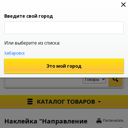
0
0
0
Вход
Введите свой город
Или выберите из списка:
УНИВЕРСАЛЬНЫЙ ИНТЕРНЕТ МАГАЗИН
Хабаровск
УКАЖИТЕ ГОРОД
Это мой город
КАТАЛОГ ТОВАРОВ
Наклейка "Направление
Распечатать