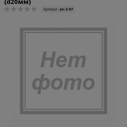
(d20мм)
Артикул :
an-2-07