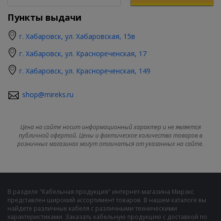
Пункты выдачи
г. Хабаровск, ул. Хабаровская, 15в
г. Хабаровск, ул. Краснореченская, 17
г. Хабаровск, ул. Краснореченская, 149
shop@mireks.ru
Цена на сайте носит информационный характер и не является
публичной офертой. Цены и фактическое количество товаров в
розничных магазинах могут отличаться от указанных на сайте.
В разделе "Кабельная продукция" интернет-магазина Мирэкс
представлен широкий ассортимент товаров. В нашем каталоге вы
найдете различные кабеля с различными техническими
характеристиками. Заказать кабельную продукцию с доставкой по