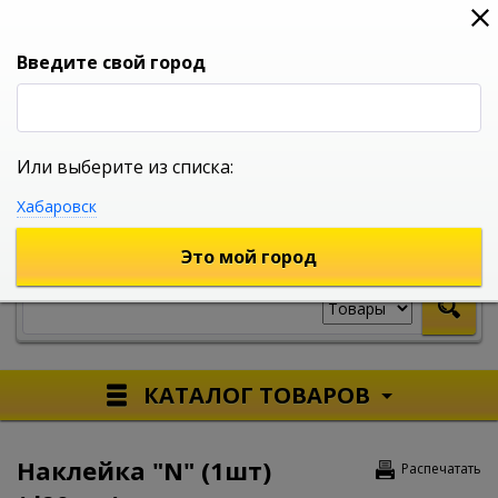
0
0
0
Вход
Введите свой город
Или выберите из списка:
УНИВЕРСАЛЬНЫЙ ИНТЕРНЕТ МАГАЗИН
Хабаровск
УКАЖИТЕ ГОРОД
Это мой город
КАТАЛОГ ТОВАРОВ
Наклейка "N" (1шт)
Распечатать