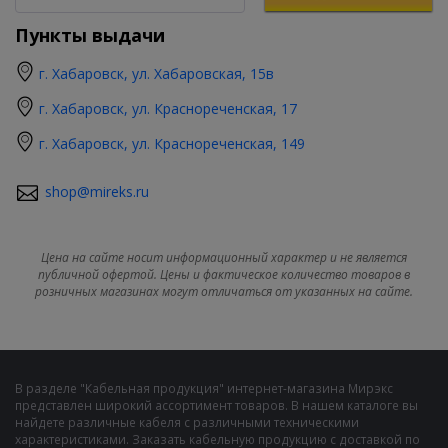
Пункты выдачи
г. Хабаровск, ул. Хабаровская, 15в
г. Хабаровск, ул. Краснореченская, 17
г. Хабаровск, ул. Краснореченская, 149
shop@mireks.ru
Цена на сайте носит информационный характер и не является
публичной офертой. Цены и фактическое количество товаров в
розничных магазинах могут отличаться от указанных на сайте.
В разделе "Кабельная продукция" интернет-магазина Мирэкс
представлен широкий ассортимент товаров. В нашем каталоге вы
найдете различные кабеля с различными техническими
характеристиками. Заказать кабельную продукцию с доставкой по