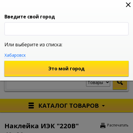
0
0
0
Вход
Введите свой город
Или выберите из списка:
УНИВЕРСАЛЬНЫЙ ИНТЕРНЕТ МАГАЗИН
Хабаровск
УКАЖИТЕ ГОРОД
Это мой город
КАТАЛОГ ТОВАРОВ
Наклейка ИЭК "220В"
Распечатать