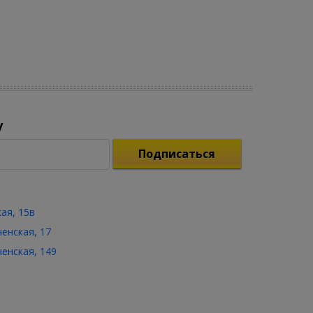
у
Подписаться
кая, 15в
ченская, 17
ченская, 149