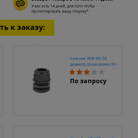
У вас есть 14 дней, для того чтобы
протестировать вашу покупку*
ь к заказу:
Сальник ЭКФ MG 50
диаметр проводника 30-
42мм IP68
По запросу