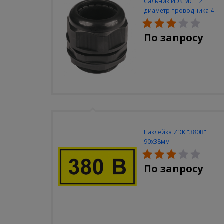
Сальник ИЭК MG 12
диаметр проводника 4-
7мм IP68
По запросу
Наклейка ИЭК "380В"
90х38мм
По запросу