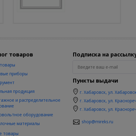
лог товаров
Подписка на рассылк
товары
вые приборы
Пункты выдачи
румент
льная продукция
г. Хабаровск, ул. Хабаровс
ажное и распределительное
г. Хабаровск, ул. Красноре
ование
г. Хабаровск, ул. Красноре
овольтное оборудование
shop@mireks.ru
лочные материалы
е товары