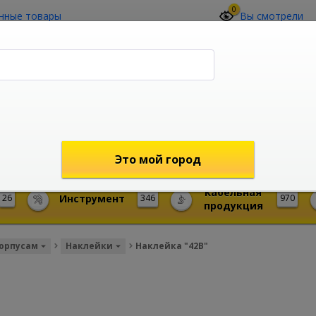
0
нные товары
Вы смотрели
О компании
Контакты
(4212) 73-60-42
Звоните с 09-00 до 19-00 (Хабаровск)
с 02-00 до 12-00 (МСК)
shop@mireks.ru
Это мой город
Кабельная
26
Инструмент
346
970
продукция
корпусам
Наклейки
Наклейка "42В"