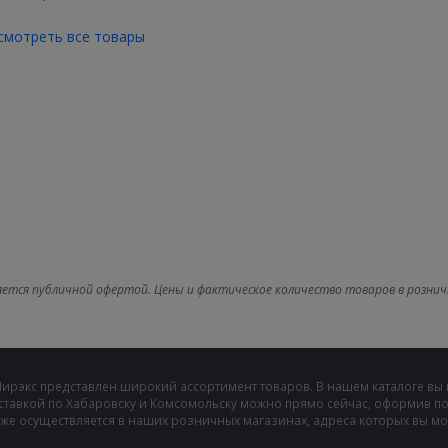
смотреть все товары
яется публичной офертой. Цены и фактическое количество товаров в рознич
Мирэкс представлен широкий ассортимент товаров. В нашем каталоге вы
ставкой по Хабаровску и Комсомольску можно прямо сейчас, оформив пок
же осуществляется в наших розничных магазинах, адреса которых вы може