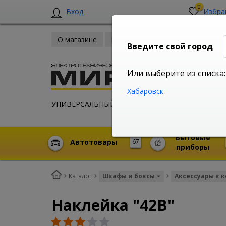
0
Вход
Избра
О магазине
Новости
Оплата и доставка
Введите свой город
Или выберите из списка:
Хабаровск
УНИВЕРСАЛЬНЫЙ ИНТЕРНЕТ МАГАЗИН
Бытовые
Автотовары
67
приборы
Каталог
Шкафы и боксы
Аксессуары к 
Наклейка "42В"