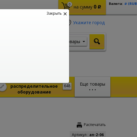
(RUB
Валюта:
0
Р
0
на сумму
Р
Закрыть
Укажите город
Товары
Я ищу, например,
Кабель ВВГ
Монтажное и
Еще товары
распределительное
648
•
•
•
оборудование
Распечатать
Артикул :
an-2-06