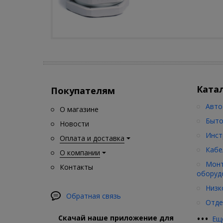
Ката
Покупателям
Авто
О магазине
Быто
Новости
Инст
Оплата и доставка
Кабе
О компании
Монт
Контакты
оборуд
Низк
Обратная связь
Отде
•
•
•
Скачай наше приложение для
Ещ