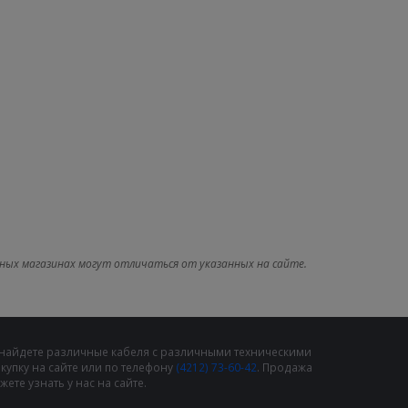
ных магазинах могут отличаться от указанных на сайте.
 найдете различные кабеля с различными техническими
упку на сайте или по телефону
(4212) 73-60-42
. Продажа
те узнать у нас на сайте.