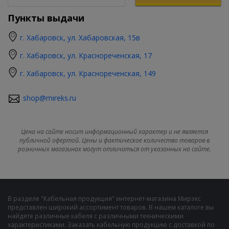
Пункты выдачи
г. Хабаровск, ул. Хабаровская, 15в
г. Хабаровск, ул. Краснореченская, 17
г. Хабаровск, ул. Краснореченская, 149
shop@mireks.ru
Цена на сайте носит информационный характер и не является
публичной офертой. Цены и фактическое количество товаров в
розничных магазинах могут отличаться от указанных на сайте.
В разделе "Кабельная продукция" интернет-магазина Мирэкс
представлен широкий ассортимент товаров. В нашем каталоге вы
найдете различные кабеля с различными техническими
характеристиками. Заказать кабельную продукцию с доставкой по