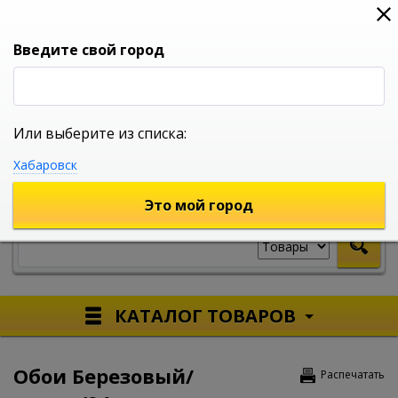
0
0
0
Вход
Введите свой город
Или выберите из списка:
УНИВЕРСАЛЬНЫЙ ИНТЕРНЕТ МАГАЗИН
Хабаровск
УКАЖИТЕ ГОРОД
Это мой город
КАТАЛОГ ТОВАРОВ
Обои Березовый/
Распечатать