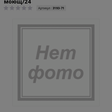
моющ/24
Артикул :
3193-71