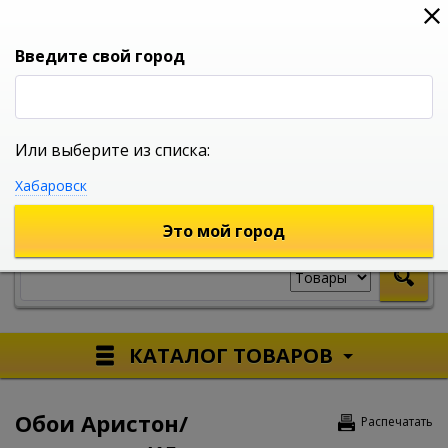
0
0
0
Вход
Введите свой город
Или выберите из списка:
УНИВЕРСАЛЬНЫЙ ИНТЕРНЕТ МАГАЗИН
Хабаровск
УКАЖИТЕ ГОРОД
Это мой город
КАТАЛОГ ТОВАРОВ
Обои Аристон/
Распечатать