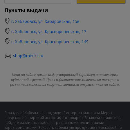
Пункты выдачи
г. Хабаровск, ул. Хабаровская, 15в
г. Хабаровск, ул. Краснореченская, 17
г. Хабаровск, ул. Краснореченская, 149
shop@mireks.ru
Цена на сайте носит информационный характер и не является
публичной офертой. Цены и фактическое количество товаров в
розничных магазинах могут отличаться от указанных на сайте.
В разделе "Кабельная продукция" интернет-магазина Мирэкс
представлен широкий ассортимент товаров. В нашем каталоге вы
найдете различные кабеля с различными техническими
характеристиками. Заказать кабельную продукцию с доставкой по