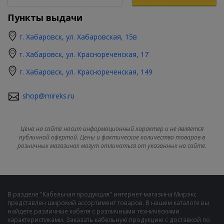
Пункты выдачи
г. Хабаровск, ул. Хабаровская, 15в
г. Хабаровск, ул. Краснореченская, 17
г. Хабаровск, ул. Краснореченская, 149
shop@mireks.ru
Цена на сайте носит информационный характер и не является
публичной офертой. Цены и фактическое количество товаров в
розничных магазинах могут отличаться от указанных на сайте.
В разделе "Кабельная продукция" интернет-магазина Мирэкс
представлен широкий ассортимент товаров. В нашем каталоге вы
найдете различные кабеля с различными техническими
характеристиками. Заказать кабельную продукцию с доставкой по