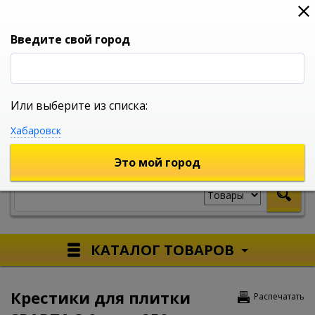
0
0
0
Вход
Введите свой город
Или выберите из списка:
УНИВЕРСАЛЬНЫЙ ИНТЕРНЕТ МАГАЗИН
Хабаровск
УКАЖИТЕ ГОРОД
Это мой город
КАТАЛОГ ТОВАРОВ
Крестики для плитки
Распечатать