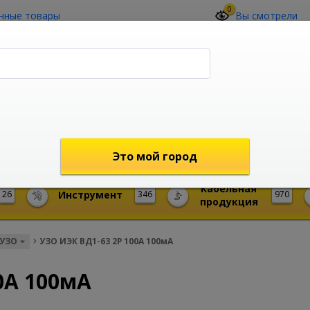
0
нные товары
Вы смотрели
О компании
Контакты
(4212) 73-60-42
Звоните с 09-00 до 19-00 (Хабаровск)
с 02-00 до 12-00 (МСК)
shop@mireks.ru
Это мой город
Кабельная
26
Инструмент
346
970
продукция
УЗО
УЗО ИЭК ВД1-63 2Р 100А 100мА
0А 100мА