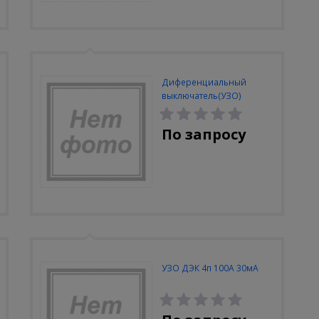
Диференциальный
выключатель(УЗО)
Schneider Electric ID 4п
125A 300mA
По запросу
УЗО ДЭК 4п 100А 30мА