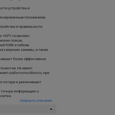
ости устройства и
иксированным положением.
стройства и правильности
о +50°С позволяет
еских поясах.
ой FORK и гибким
рез верхние зажимы, а также
ечивают более эффективное
понентов. Не имеет
аняет работоспособность при
е потери и увеличивают
т точную информацию о
коятки.
Свернуть описание