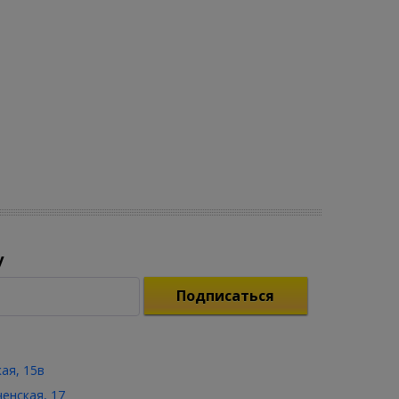
у
Подписаться
кая, 15в
ченская, 17