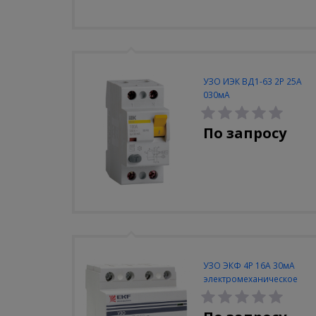
УЗО ИЭК ВД1-63 2Р 25А
030мА
По запросу
УЗО ЭКФ 4Р 16А 30мА
электромеханическое