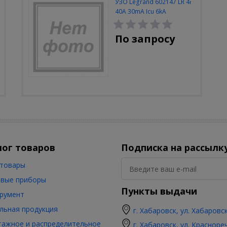
УЗО Legrand 602147 LR 4P
40A 30mA Icu 6kA
По запросу
лог товаров
Подписка на рассылк
товары
вые приборы
Пункты выдачи
румент
льная продукция
г. Хабаровск, ул. Хабаровс
ажное и распределительное
г. Хабаровск, ул. Красноре