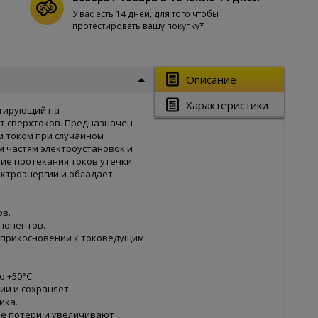
У вас есть 14 дней, для того чтобы
протестировать вашу покупку*
Описание
Характеристики
гирующий на
т сверхтоков. Предназначен
м током при случайном
 частям электроустановок и
ие протекания токов утечки
ектроэнергии и обладает
ов.
понентов.
 прикосновении к токоведущим
 +50°С.
ии и сохраняет
ика.
е потери и увеличивают