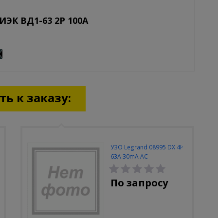
ИЭК ВД1-63 2Р 100А
ь к заказу:
УЗО Legrand 08995 DX 4P
63A 30mA AC
По запросу