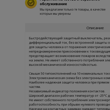
обслуживание
Мы предлагаем только те товары, в качестве
которых мы уверены
Описание
Быстродействующий защитный выключатель, реа
дифференциальный ток, без встроенной защиты о
для защиты человека от поражения электрически
непреднамеренном прикосновении к токоведущим
предотвращает возникновение пожаров вследств
на землю. Не имеет собственного потребления эл
высокой механической износостойкостью.
Свыше 50 типоисполнений на 10 номинальных ток
Электромеханическая схема без электронных ком
Наиболее надежная защита человека при прямом
частям.
Независимый индикатор положения контактов.
Широкий диапазон рабочих температур от -25°С до
Не имеет собственного потребления электроэнерг
работоспособность при обрыве нулевого проводн
Насечки на контактных зажимах снижают тепловы