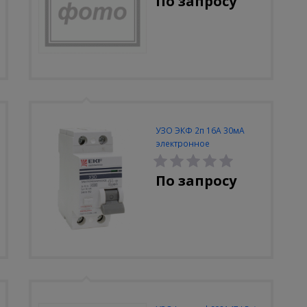
По запросу
УЗО ЭКФ 2п 16А 30мА
электронное
По запросу