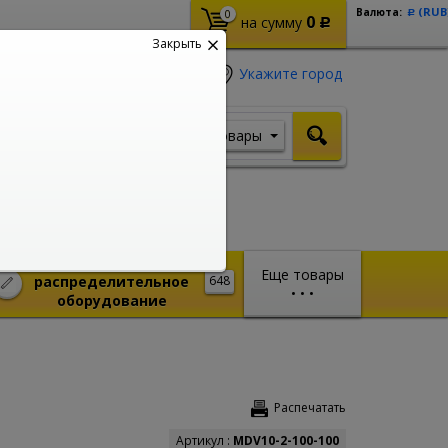
(RUB
Валюта:
0
Р
0
на сумму
Р
Закрыть
Укажите город
Товары
Я ищу, например,
Шуруповерт
Монтажное и
Еще товары
распределительное
648
•
•
•
оборудование
Распечатать
Артикул :
MDV10-2-100-100