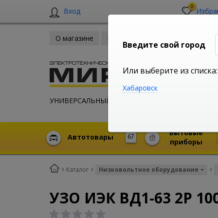
0
Вход
Избра
О магазине
Новости
Оплата и доставка
Введите свой город
Или выберите из списка:
Хабаровск
УНИВЕРСАЛЬНЫЙ ИНТЕРНЕТ МАГАЗИН
Бытовые
Автотовары
67
приборы
Каталог
Низковольтное оборудование
УЗО ИЭК ВД1-63 2Р 10