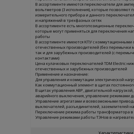
В ассортименте имеются переключатели для ампер
вольтметров (3 исполнения), которые позволяют
измерительного прибора и данного переключател
и напряжений в трехфазных сетях
В ассортименте есть многопозиционные переключате
которые могут применяться для переключения на
работы
В ассортименте имеются КПУ с коммутационными 
отечественных производителей (без перемычки м
так и для зарубежных производителей (с перемы
контактами)
Ценa кулачковых переключателей TDM Electric ниж
отечественных и зарубежных производителей
Применение и назначение:
Для управления и коммутации электрической нагру
Как коммутационный элемент в щитах постоянног
В щитах управления АВР, двигательной нагрузкой
аварийного выключения, управление режимами д
Управление агрегатами и всевозможными привод
выключателей, разъединителей, заземлителей на
Переключение режима работы трансформатора в
Управление режимами работы ТЭНов в нагревате
Характеристики