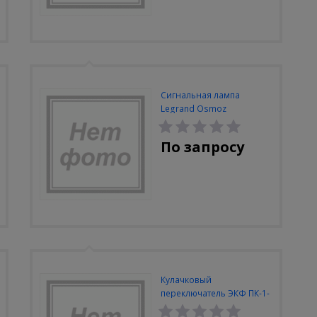
Сигнальная лампа
Legrand Osmoz
моноблочная. LED.
красная. 24В
По запросу
Кулачковый
переключатель ЭКФ ПК-1-
43 10А 3Р "1-0-2"