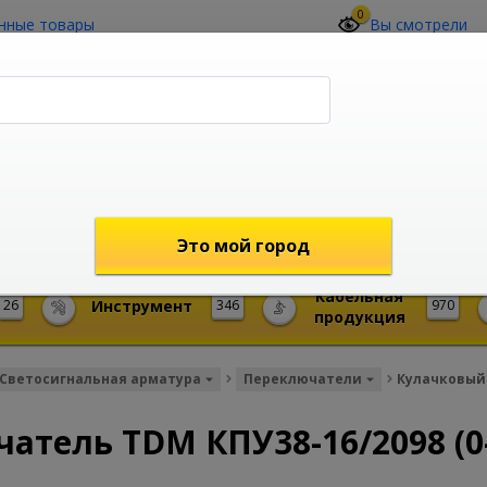
0
нные товары
Вы смотрели
О компании
Контакты
(4212) 73-60-42
Звоните с 09-00 до 19-00 (Хабаровск)
с 02-00 до 12-00 (МСК)
shop@mireks.ru
Это мой город
Кабельная
26
Инструмент
346
970
продукция
Светосигнальная арматура
Переключатели
Кулачковый 
тель TDM КПУ38-16/2098 (0-1