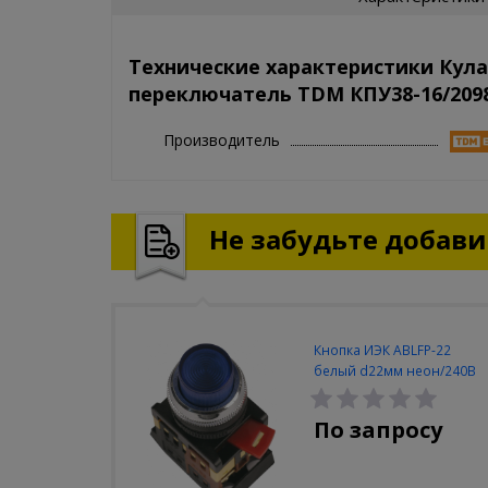
Технические характеристики Кул
переключатель TDM КПУ38-16/2098 (
Производитель
Не забудьте добавит
Кнопка ИЭК ABLFP-22
белый d22мм неон/240В
1з+1р
По запросу