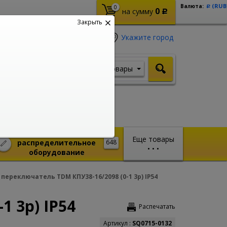
(RUB
Валюта:
0
Р
0
на сумму
Р
Закрыть
Укажите город
Товары
Я ищу, например,
Стабилизатор
Монтажное и
Еще товары
распределительное
648
•
•
•
оборудование
переключатель TDM КПУ38-16/2098 (0-1 3р) IP54
 3р) IP54
Распечатать
Артикул :
SQ0715-0132