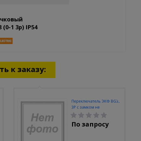
ачковый
0-1 3р) IP54
ь к заказу:
Переключатель ЭКФ BG33
3P с замком не
возвратный 2NO
По запросу