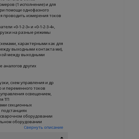
меров (1 исполнение) и для
 при помощи однофазного
я проводить измерения токов
ли «0-1-2-3» и «0-1-2-3-4»,
грузки на разные режимы
схемами, характерными как для
ежду выходными контакта ми),
чкой между выходными
е аналогов других
зки, схем управления и др
о и переменного токов
, управления освещением,
ля ТП
ами секционных
 подстанциях
 сварочном оборудовании
льном оборудовании
Свернуть описание