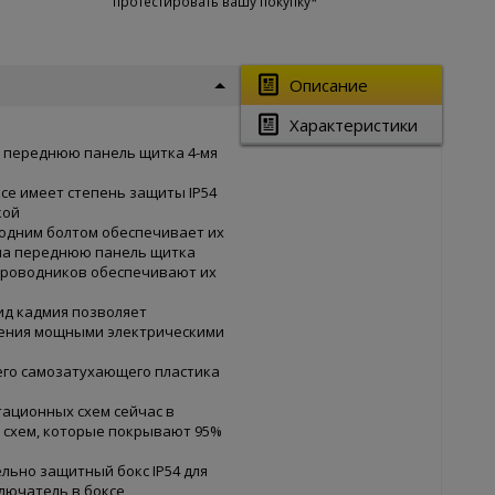
протестировать вашу покупку*
Описание
Характеристики
 переднюю панель щитка 4-мя
се имеет степень защиты IP54
кой
 одним болтом обеспечивает их
на переднюю панель щитка
проводников обеспечивают их
ид кадмия позволяет
ления мощными электрическими
его самозатухающего пластика
ационных схем сейчас в
 схем, которые покрывают 95%
льно защитный бокс IP54 для
лючатель в боксе