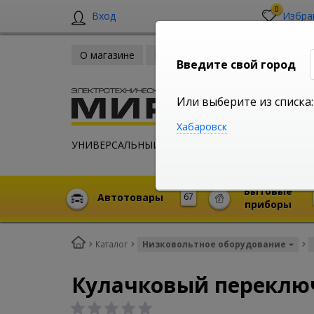
0
Вход
Избра
О магазине
Новости
Оплата и доставка
Введите свой город
Или выберите из списка:
Хабаровск
УНИВЕРСАЛЬНЫЙ ИНТЕРНЕТ МАГАЗИН
Бытовые
Автотовары
67
приборы
Каталог
Низковольтное оборудование
Кулачковый переключа