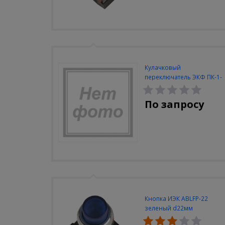
Кулачковый
переключатель ЭКФ ПК-1-
13 10А 3Р "0-1"
По запросу
Кнопка ИЭК ABLFP-22
зеленый d22мм
неон/240В 1з+1р