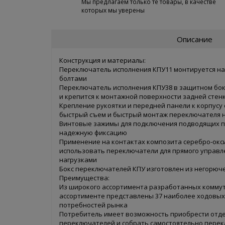
Мы предлагаем только те товары, в качестве
которых мы уверены
Описание
Конструкция и материалы:
Переключатель исполнения КПУ11 монтируется на
болтами
Переключатель исполнения КПУ38 в защитном бок
и крепится к монтажной поверхности задней стен
Крепление рукоятки и передней панели к корпусу
быстрый съем и быстрый монтаж переключателя 
Винтовые зажимы для подключения подводящих 
надежную фиксацию
Применение на контактах композита серебро-окс
использовать переключатели для прямого управ
нагрузками
Бокс переключателей КПУ изготовлен из негорюч
Преимущества:
Из широкого ассортимента разработанных коммут
ассортименте представлены 37 наиболее ходовых
потребностей рынка
Потребитель имеет возможность приобрести отде
переключателей и собрать самостоятельно перек