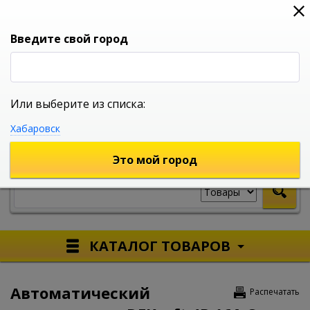
0
0
0
Вход
Введите свой город
Или выберите из списка:
УНИВЕРСАЛЬНЫЙ ИНТЕРНЕТ МАГАЗИН
Хабаровск
УКАЖИТЕ ГОРОД
Это мой город
КАТАЛОГ ТОВАРОВ
Автоматический
Распечатать