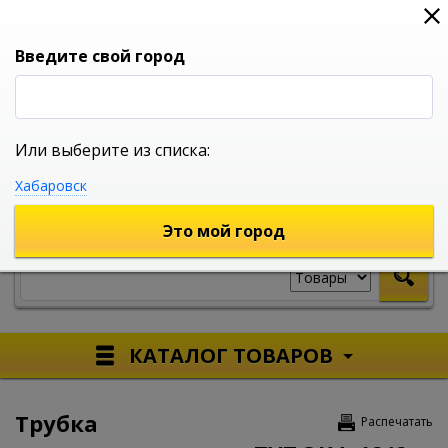
0
0
0
Вход
Введите свой город
Или выберите из списка:
УНИВЕРСАЛЬНЫЙ ИНТЕРНЕТ МАГАЗИН
Хабаровск
УКАЖИТЕ ГОРОД
Это мой город
КАТАЛОГ ТОВАРОВ
Трубка
Распечатать