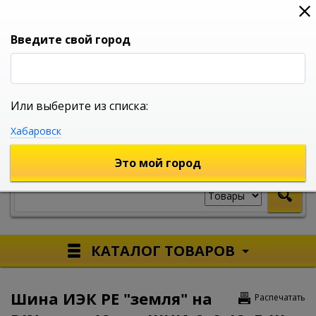
0
0
0
Вход
Введите свой город
Или выберите из списка:
УНИВЕРСАЛЬНЫЙ ИНТЕРНЕТ МАГАЗИН
Хабаровск
УКАЖИТЕ ГОРОД
Это мой город
КАТАЛОГ ТОВАРОВ
Шина ИЭК PE "земля" на
Распечатать