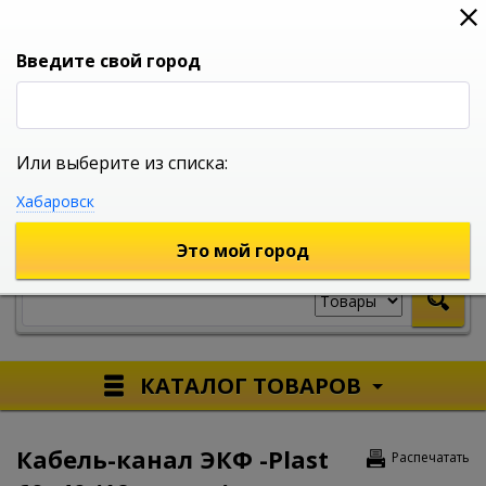
0
0
0
Вход
Введите свой город
Или выберите из списка:
УНИВЕРСАЛЬНЫЙ ИНТЕРНЕТ МАГАЗИН
Хабаровск
УКАЖИТЕ ГОРОД
Это мой город
КАТАЛОГ ТОВАРОВ
Кабель-канал ЭКФ -Plast
Распечатать