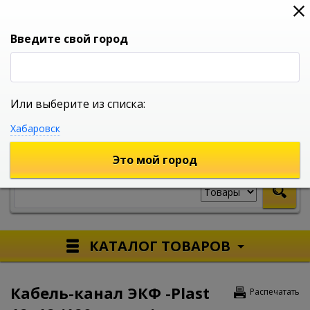
0
0
0
Вход
Введите свой город
Или выберите из списка:
УНИВЕРСАЛЬНЫЙ ИНТЕРНЕТ МАГАЗИН
Хабаровск
УКАЖИТЕ ГОРОД
Это мой город
КАТАЛОГ ТОВАРОВ
Кабель-канал ЭКФ -Plast
Распечатать