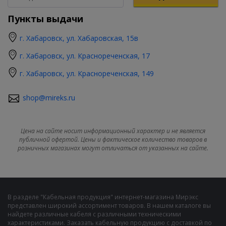
Пункты выдачи
г. Хабаровск, ул. Хабаровская, 15в
г. Хабаровск, ул. Краснореченская, 17
г. Хабаровск, ул. Краснореченская, 149
shop@mireks.ru
Цена на сайте носит информационный характер и не является
публичной офертой. Цены и фактическое количество товаров в
розничных магазинах могут отличаться от указанных на сайте.
В разделе "Кабельная продукция" интернет-магазина Мирэкс
представлен широкий ассортимент товаров. В нашем каталоге вы
найдете различные кабеля с различными техническими
характеристиками. Заказать кабельную продукцию с доставкой по