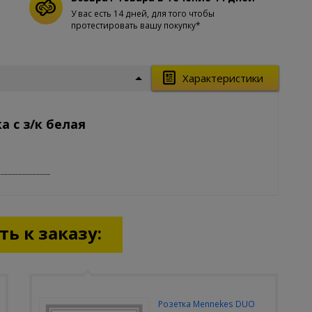
У вас есть 14 дней, для того чтобы
протестировать вашу покупку*
Характеристики
 с з/к белая
ь к заказу:
Розетка Mennekes DUO