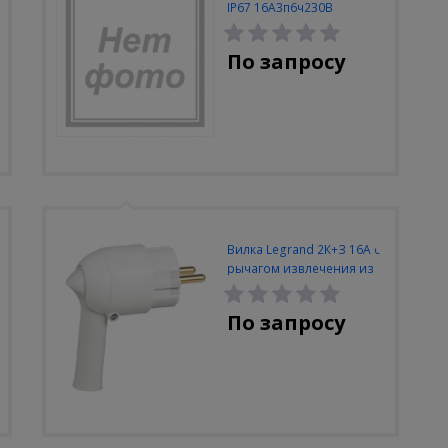
IP67 16А3п6ч230В
По запросу
Вилка Legrand 2К+З 16А с
рычагом извлечения из
розетки белая
По запросу