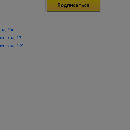
Подписаться
кая, 15в
ченская, 17
ченская, 149