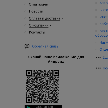
Авто
О магазине
Быто
Новости
Инст
Оплата и доставка
Кабе
О компании
Монт
Контакты
оборуд
Низк
Обратная связь
Отде
•
•
•
Скачай наше приложение для
Ещ
Андроид
•
•
•
По