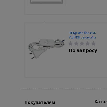
Шнур для бра ИЭК
УШ-1КВ с вилкой и
выключателем 2м
(2х0,75мм2) белый
По запросу
Ката
Покупателям