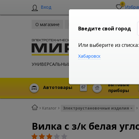
0
Вход
Избра
О магазине
Новости
Оплата и доставка
Введите свой город
Или выберите из списка:
Хабаровск
УНИВЕРСАЛЬНЫЙ ИНТЕРНЕТ МАГАЗИН
Бытовые
Автотовары
67
приборы
Каталог
Электроустановочные изделия
Вилка с з/к белая угл