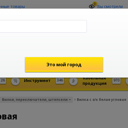
0
нные товары
Вы смотрели
О компании
Контакты
(4212) 73-60-42
Звоните с 09-00 до 19-00 (Хабаровск)
с 02-00 до 12-00 (МСК)
shop@mireks.ru
Это мой город
Кабельная
26
Инструмент
346
970
продукция
Вилки, переключатели, штепсели
Вилка с з/к белая угловая
овая