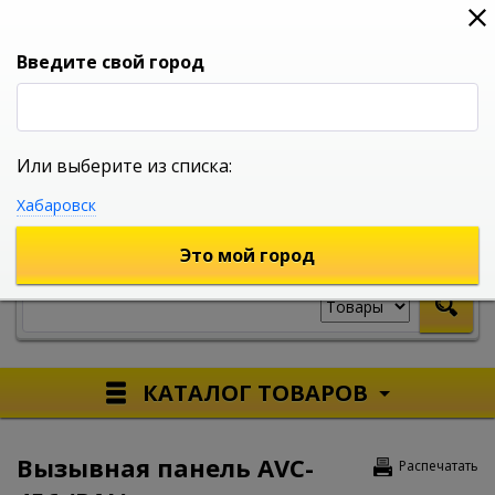
0
0
0
Вход
Введите свой город
Или выберите из списка:
УНИВЕРСАЛЬНЫЙ ИНТЕРНЕТ МАГАЗИН
Хабаровск
УКАЖИТЕ ГОРОД
Это мой город
КАТАЛОГ ТОВАРОВ
Вызывная панель AVC-
Распечатать