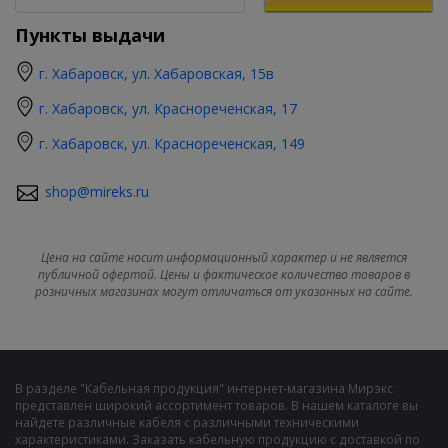
Пункты выдачи
г. Хабаровск, ул. Хабаровская, 15в
г. Хабаровск, ул. Краснореченская, 17
г. Хабаровск, ул. Краснореченская, 149
shop@mireks.ru
Цена на сайте носит информационный характер и не является
публичной офертой. Цены и фактическое количество товаров в
розничных магазинах могут отличаться от указанных на сайте.
В разделе "Кабельная продукция" интернет-магазина Мирэкс
представлен широкий ассортимент товаров. В нашем каталоге вы
найдете различные кабеля с различными техническими
характеристиками. Заказать кабельную продукцию с доставкой по