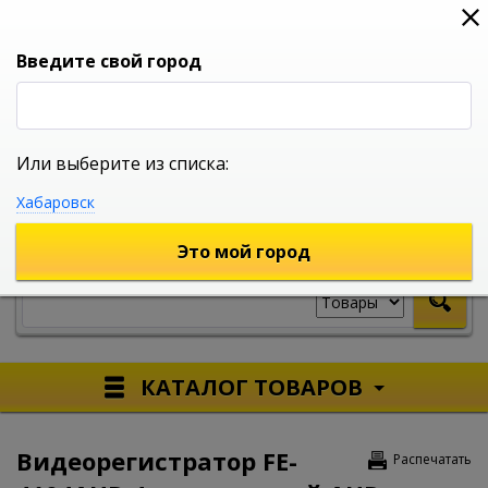
0
0
0
Вход
Введите свой город
Или выберите из списка:
УНИВЕРСАЛЬНЫЙ ИНТЕРНЕТ МАГАЗИН
Хабаровск
УКАЖИТЕ ГОРОД
Это мой город
КАТАЛОГ ТОВАРОВ
Видеорегистратор FE-
Распечатать