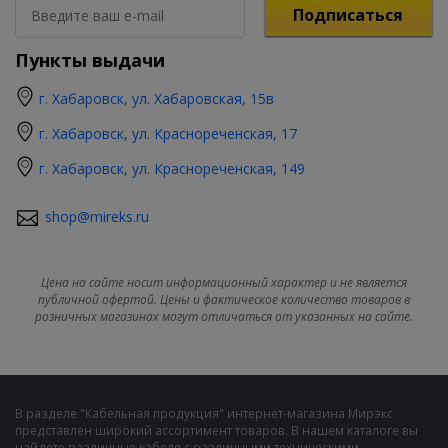
Подписаться
Пункты выдачи
г. Хабаровск, ул. Хабаровская, 15в
г. Хабаровск, ул. Краснореченская, 17
г. Хабаровск, ул. Краснореченская, 149
shop@mireks.ru
Цена на сайте носит информационный характер и не является
публичной офертой. Цены и фактическое количество товаров в
розничных магазинах могут отличаться от указанных на сайте.
В разделе "Кабельная продукция" интернет-магазина Мирэкс
представлен широкий ассортимент товаров. В нашем каталоге вы
найдете различные кабеля с различными техническими