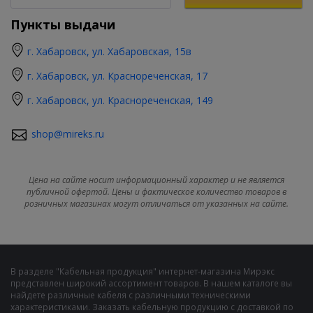
Пункты выдачи
г. Хабаровск, ул. Хабаровская, 15в
г. Хабаровск, ул. Краснореченская, 17
г. Хабаровск, ул. Краснореченская, 149
shop@mireks.ru
Цена на сайте носит информационный характер и не является
публичной офертой. Цены и фактическое количество товаров в
розничных магазинах могут отличаться от указанных на сайте.
В разделе "Кабельная продукция" интернет-магазина Мирэкс
представлен широкий ассортимент товаров. В нашем каталоге вы
найдете различные кабеля с различными техническими
характеристиками. Заказать кабельную продукцию с доставкой по