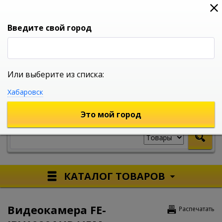
0
0
0
Вход
Введите свой город
Или выберите из списка:
УНИВЕРСАЛЬНЫЙ ИНТЕРНЕТ МАГАЗИН
Хабаровск
УКАЖИТЕ ГОРОД
Это мой город
КАТАЛОГ ТОВАРОВ
Видеокамера FE-
Распечатать