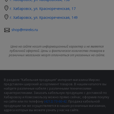
г. Хабаровск, ул. Краснореченская, 17
г. Хабаровск, ул. Краснореченская, 149
shop@mireks.ru
Цена на сайте носит информационный характер и не является
публичной офертой. Цены и фактическое количество товаров в
розничных магазинах могут отличаться от указанных на сайте.
В разделе "Кабельная продукция" интернет-магазина Мирэкс
представлен широкий ассортимент товаров. В нашем каталоге вы
найдете различные кабеля с различными техническими
характеристиками. Заказать кабельную продукцию с доставкой по
Хабаровску и Комсомольску можно прямо сейчас, оформив покупку
на сайте или по телефону
(4212) 73-60-42
. Продажа кабельной
продукции так же осуществляется в наших розничных магазинах,
адреса которых вы можете узнать у нас на сайте.