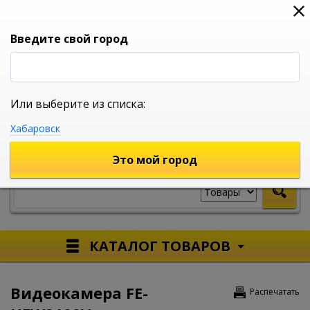
0
0
0
Вход
Введите свой город
Или выберите из списка:
УНИВЕРСАЛЬНЫЙ ИНТЕРНЕТ МАГАЗИН
Хабаровск
УКАЖИТЕ ГОРОД
Это мой город
КАТАЛОГ ТОВАРОВ
Видеокамера FE-
Распечатать