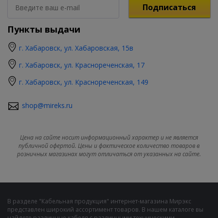
Подписаться
Пункты выдачи
г. Хабаровск, ул. Хабаровская, 15в
г. Хабаровск, ул. Краснореченская, 17
г. Хабаровск, ул. Краснореченская, 149
shop@mireks.ru
Цена на сайте носит информационный характер и не является
публичной офертой. Цены и фактическое количество товаров в
розничных магазинах могут отличаться от указанных на сайте.
В разделе "Кабельная продукция" интернет-магазина Мирэкс
представлен широкий ассортимент товаров. В нашем каталоге вы
найдете различные кабеля с различными техническими