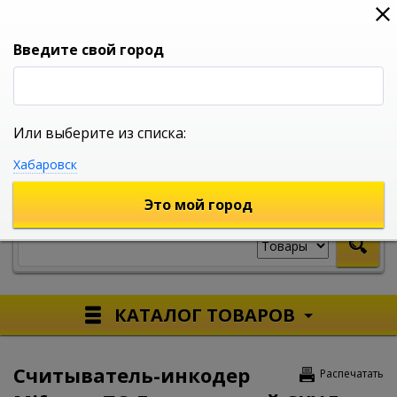
0
0
0
Вход
Введите свой город
Или выберите из списка:
УНИВЕРСАЛЬНЫЙ ИНТЕРНЕТ МАГАЗИН
Хабаровск
УКАЖИТЕ ГОРОД
Это мой город
КАТАЛОГ ТОВАРОВ
Считыватель-инкодер
Распечатать