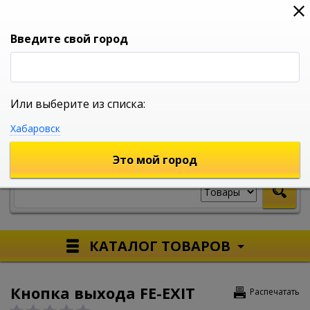
0
0
0
Вход
Введите свой город
Или выберите из списка:
УНИВЕРСАЛЬНЫЙ ИНТЕРНЕТ МАГАЗИН
Хабаровск
УКАЖИТЕ ГОРОД
Это мой город
КАТАЛОГ ТОВАРОВ
Кнопка выхода FE-EXIT
Распечатать