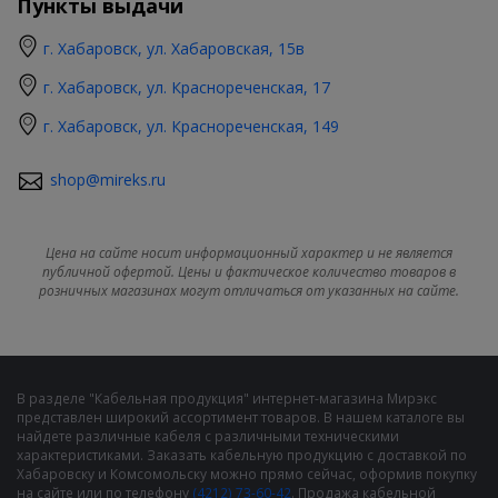
Пункты выдачи
г. Хабаровск, ул. Хабаровская, 15в
г. Хабаровск, ул. Краснореченская, 17
г. Хабаровск, ул. Краснореченская, 149
shop@mireks.ru
Цена на сайте носит информационный характер и не является
публичной офертой. Цены и фактическое количество товаров в
розничных магазинах могут отличаться от указанных на сайте.
В разделе "Кабельная продукция" интернет-магазина Мирэкс
представлен широкий ассортимент товаров. В нашем каталоге вы
найдете различные кабеля с различными техническими
характеристиками. Заказать кабельную продукцию с доставкой по
Хабаровску и Комсомольску можно прямо сейчас, оформив покупку
на сайте или по телефону
(4212) 73-60-42
. Продажа кабельной