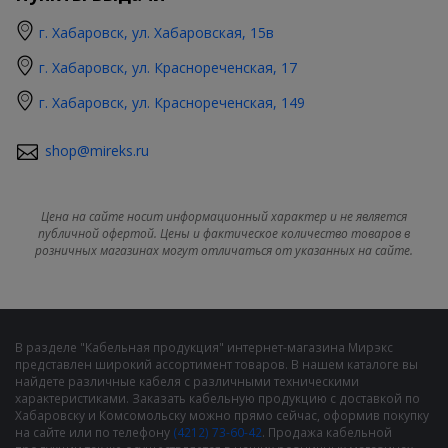
г. Хабаровск, ул. Хабаровская, 15в
г. Хабаровск, ул. Краснореченская, 17
г. Хабаровск, ул. Краснореченская, 149
shop@mireks.ru
Цена на сайте носит информационный характер и не является
публичной офертой. Цены и фактическое количество товаров в
розничных магазинах могут отличаться от указанных на сайте.
В разделе "Кабельная продукция" интернет-магазина Мирэкс
представлен широкий ассортимент товаров. В нашем каталоге вы
найдете различные кабеля с различными техническими
характеристиками. Заказать кабельную продукцию с доставкой по
Хабаровску и Комсомольску можно прямо сейчас, оформив покупку
на сайте или по телефону
(4212) 73-60-42
. Продажа кабельной