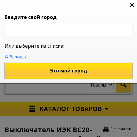
0
0
0
Вход
Введите свой город
Или выберите из списка:
УНИВЕРСАЛЬНЫЙ ИНТЕРНЕТ МАГАЗИН
Хабаровск
УКАЖИТЕ ГОРОД
Это мой город
КАТАЛОГ ТОВАРОВ
Выключатель ИЭК ВС20-
Распечатать