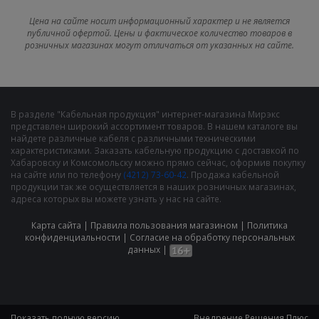
Цена на сайте носит информационный характер и не является
публичной офертой. Цены и фактическое количество товаров в
розничных магазинах могут отличаться от указанных на сайте.
В разделе "Кабельная продукция" интернет-магазина Мирэкс
представлен широкий ассортимент товаров. В нашем каталоге вы
найдете различные кабеля с различными техническими
характеристиками. Заказать кабельную продукцию с доставкой по
Хабаровску и Комсомольску можно прямо сейчас, оформив покупку
на сайте или по телефону
(4212) 73-60-42
. Продажа кабельной
продукции так же осуществляется в наших розничных магазинах,
адреса которых вы можете узнать у нас на сайте.
Карта сайта
|
Правила пользования магазином
|
Политика
конфиденциальности
|
Cогласие на обработку персональных
данных
|
Показать полную версию
Внедрение
Решения Плюс