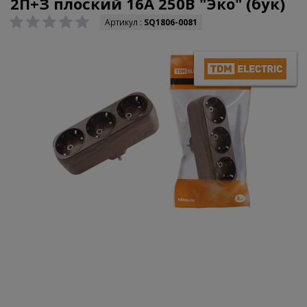
2П+З плоский 16А 250B "Эко" (бук)
Артикул :
SQ1806-0081