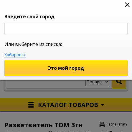
0
0
0
Вход
Введите свой город
Или выберите из списка:
УНИВЕРСАЛЬНЫЙ ИНТЕРНЕТ МАГАЗИН
Хабаровск
УКАЖИТЕ ГОРОД
Это мой город
КАТАЛОГ ТОВАРОВ
Разветвитель TDM 3гн
Распечатать