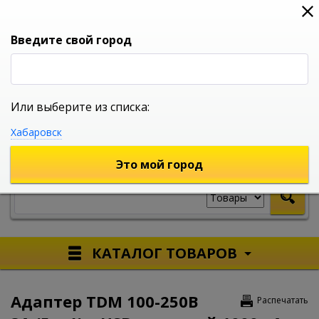
0
0
0
Вход
Введите свой город
Или выберите из списка:
УНИВЕРСАЛЬНЫЙ ИНТЕРНЕТ МАГАЗИН
Хабаровск
УКАЖИТЕ ГОРОД
Это мой город
КАТАЛОГ ТОВАРОВ
Адаптер TDM 100-250В
Распечатать