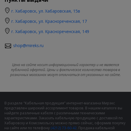
г. Хабаровск, ул. Хабаровская, 15в
г. Хабаровск, ул. Краснореченская, 17
г. Хабаровск, ул. Краснореченская, 149
shop@mireks.ru
Цена на сайте носит информационный характер и не является
публичной офертой. Цены и фактическое количество товаров в
розничных магазинах могут отличаться от указанных на сайте.
В разделе "Кабельная продукция" интернет-магазина Мирэкс
представлен широкий ассортимент товаров. В нашем каталоге вы
найдете различные кабеля с различными техническими
характеристиками. Заказать кабельную продукцию с доставкой по
Хабаровску и Комсомольску можно прямо сейчас, оформив покупку
на сайте или по телефону
(4212) 73-60-42
. Продажа кабельной