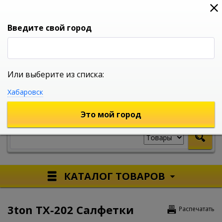
0
0
0
Вход
Введите свой город
Или выберите из списка:
УНИВЕРСАЛЬНЫЙ ИНТЕРНЕТ МАГАЗИН
Хабаровск
УКАЖИТЕ ГОРОД
Это мой город
КАТАЛОГ ТОВАРОВ
3ton TX-202 Салфетки
Распечатать