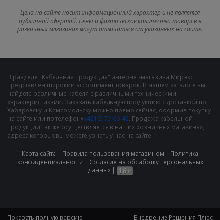
Цена на сайте носит информационный характер и не является
публичной офертой. Цены и фактическое количество товаров в
розничных магазинах могут отличаться от указанных на сайте.
В разделе "Кабельная продукция" интернет-магазина Мирэкс
представлен широкий ассортимент товаров. В нашем каталоге вы
найдете различные кабеля с различными техническими
характеристиками. Заказать кабельную продукцию с доставкой по
Хабаровску и Комсомольску можно прямо сейчас, оформив покупку
на сайте или по телефону
(4212) 73-60-42
. Продажа кабельной
продукции так же осуществляется в наших розничных магазинах,
адреса которых вы можете узнать у нас на сайте.
Карта сайта
|
Правила пользования магазином
|
Политика
конфиденциальности
|
Cогласие на обработку персональных
данных
|
Показать полную версию
Внедрение
Решения Плюс