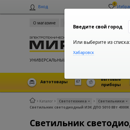
0
Вход
Избра
О магазине
Новости
Оплата и доставка
Введите свой город
Или выберите из списка:
Хабаровск
УНИВЕРСАЛЬНЫЙ ИНТЕРНЕТ МАГАЗИН
Бытовые
Автотовары
67
приборы
Каталог
Светотехника
Светильники
Светильник светодиодный ИЭК ДПО 5010 8Вт 4000K 
Светильник светодио