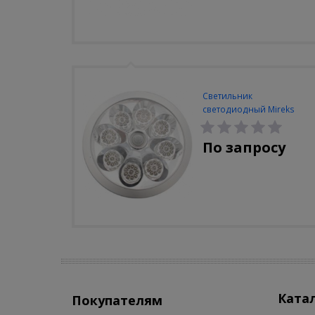
Светильник
светодиодный Mireks
С-310-80-S (5W/4000-
5000K/500lm/датчик
По запросу
движения)
Ката
Покупателям