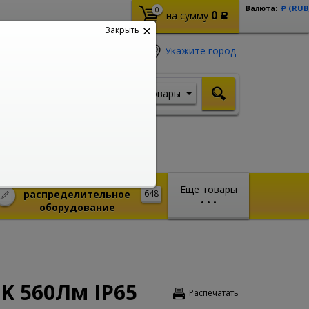
(RUB
Валюта:
0
Р
0
на сумму
Р
Закрыть
Укажите город
Товары
Я ищу, например,
Шуруповерт
Монтажное и
Еще товары
распределительное
648
•
•
•
оборудование
K 560Лм IP65
Распечатать