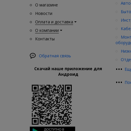
Авто
О магазине
Быто
Новости
Инст
Оплата и доставка
Кабе
О компании
Монт
Контакты
оборуд
Низк
Обратная связь
Отде
•
•
•
Скачай наше приложение для
Ещ
Андроид
•
•
•
По