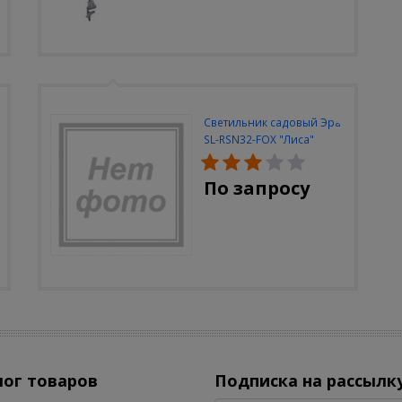
Светильник садовый Эра
SL-RSN32-FOX "Лиса"
солн.бат, полистоун,
цветной, 32 см
По запросу
лог товаров
Подписка на рассылк