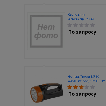
Светильник
люминесцентный
Navigator NEL-A2-E130-T4-
840/WH
По запросу
Фонарь Трофи TSP10
аккум. 4V1.5Ah, 15xLED, ЗУ
вилка 220V
По запросу