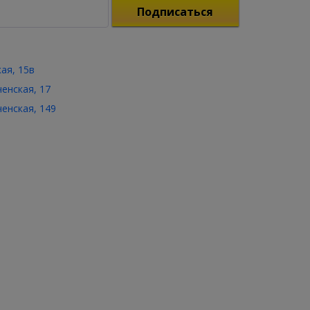
Подписаться
кая, 15в
ченская, 17
ченская, 149