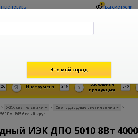
0
нные товары
Вы смотрели
О компании
Контакты
(4212) 73-60-42
Звоните с 09-00 до 19-00 (Хабаровск)
с 02-00 до 12-00 (МСК)
shop@mireks.ru
Это мой город
Кабельная
26
Инструмент
346
970
продукция
ЖКХ светильники
Светодиодные светильники
560Лм IP65 белый круг
дный ИЭК ДПО 5010 8Вт 4000