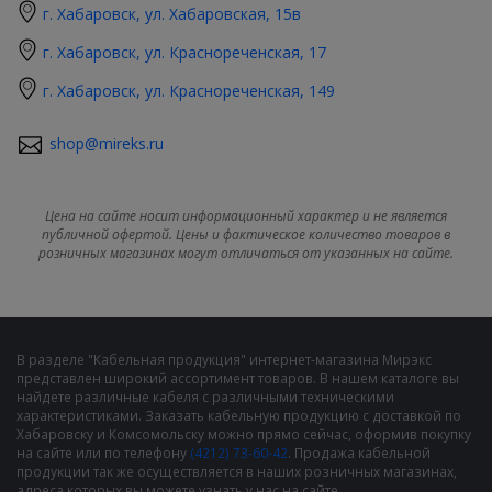
г. Хабаровск, ул. Хабаровская, 15в
г. Хабаровск, ул. Краснореченская, 17
г. Хабаровск, ул. Краснореченская, 149
shop@mireks.ru
Цена на сайте носит информационный характер и не является
публичной офертой. Цены и фактическое количество товаров в
розничных магазинах могут отличаться от указанных на сайте.
В разделе "Кабельная продукция" интернет-магазина Мирэкс
представлен широкий ассортимент товаров. В нашем каталоге вы
найдете различные кабеля с различными техническими
характеристиками. Заказать кабельную продукцию с доставкой по
Хабаровску и Комсомольску можно прямо сейчас, оформив покупку
на сайте или по телефону
(4212) 73-60-42
. Продажа кабельной
продукции так же осуществляется в наших розничных магазинах,
адреса которых вы можете узнать у нас на сайте.