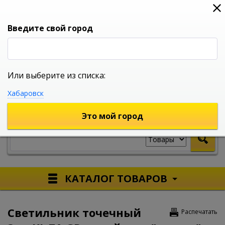
0
0
0
Вход
Введите свой город
Или выберите из списка:
УНИВЕРСАЛЬНЫЙ ИНТЕРНЕТ МАГАЗИН
Хабаровск
УКАЖИТЕ ГОРОД
Это мой город
КАТАЛОГ ТОВАРОВ
Светильник точечный
Распечатать