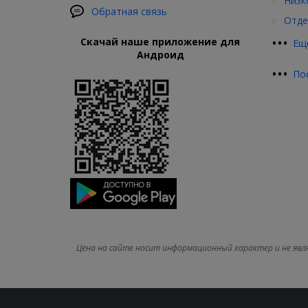
Низк
Обратная связь
Отде
•
•
•
Скачай наше приложение для
Ещ
Андроид
•
•
•
По
Цена на сайте носит информационный характер и не явл