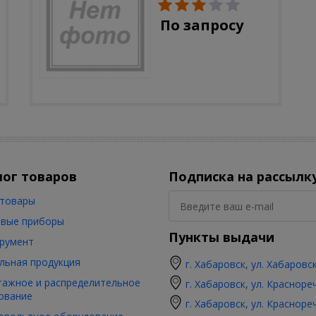
солн.бат, полистоун,
цветной, 32 см
По запросу
лог товаров
Подписка на рассылк
товары
вые приборы
Пункты выдачи
румент
льная продукция
г. Хабаровск, ул. Хабаровс
ажное и распределительное
г. Хабаровск, ул. Красноре
ование
г. Хабаровск, ул. Красноре