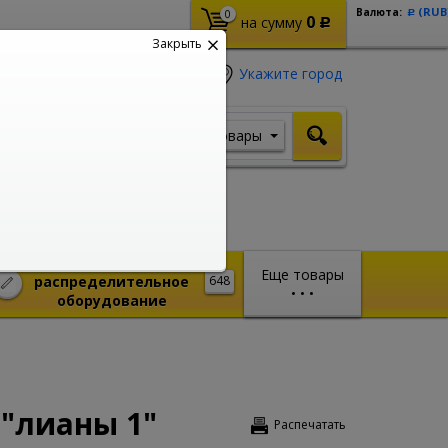
(RUB
Валюта:
0
Р
0
на сумму
Р
Закрыть
Укажите город
Товары
Я ищу, например,
Кабель ВВГ
Монтажное и
Еще товары
распределительное
648
•
•
•
оборудование
 "лианы 1"
Распечатать