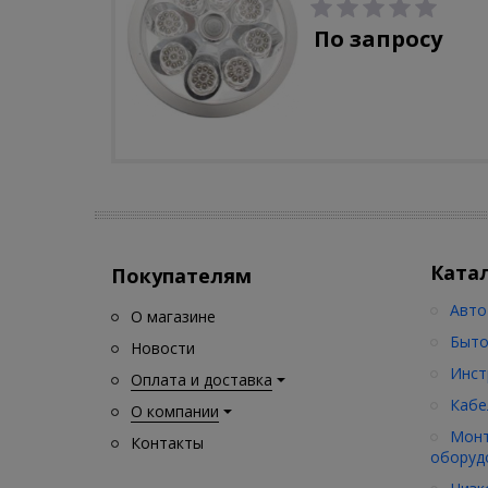
С-310-80-S (5W/4000-
5000K/500lm/датчик
По запросу
движения)
Ката
Покупателям
Авто
О магазине
Быто
Новости
Инст
Оплата и доставка
Кабе
О компании
Монт
Контакты
оборуд