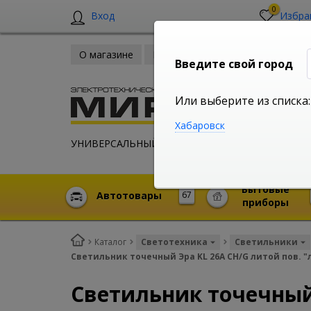
0
Вход
Избра
О магазине
Новости
Оплата и доставка
Введите свой город
Или выберите из списка:
Хабаровск
УНИВЕРСАЛЬНЫЙ ИНТЕРНЕТ МАГАЗИН
Бытовые
Автотовары
67
приборы
Каталог
Светотехника
Светильники
Светильник точечный Эра KL 26A CH/G литой пов. "
Светильник точечный 