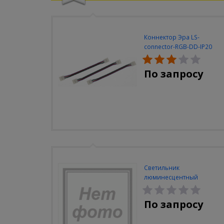
Коннектор Эра LS-
connector-RGB-DD-IP20
(3шт/уп)
По запросу
Светильник
люминесцентный
Navigator NEL-A2-E130-T4-
840/WH
По запросу