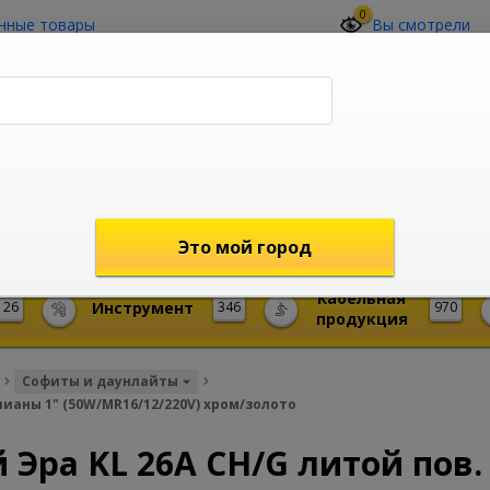
0
нные товары
Вы смотрели
О компании
Контакты
(4212) 73-60-42
Звоните с 09-00 до 19-00 (Хабаровск)
с 02-00 до 12-00 (МСК)
shop@mireks.ru
Это мой город
Кабельная
26
Инструмент
346
970
продукция
Софиты и даунлайты
лианы 1" (50W/MR16/12/220V) хром/золото
Эра KL 26A CH/G литой пов.