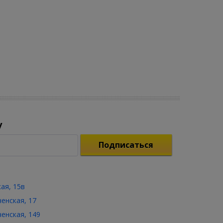
у
Подписаться
кая, 15в
ченская, 17
ченская, 149