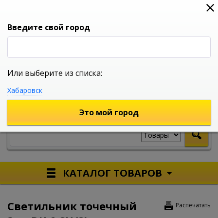
0
0
0
Вход
Введите свой город
Или выберите из списка:
УНИВЕРСАЛЬНЫЙ ИНТЕРНЕТ МАГАЗИН
Хабаровск
УКАЖИТЕ ГОРОД
Это мой город
КАТАЛОГ ТОВАРОВ
Светильник точечный
Распечатать