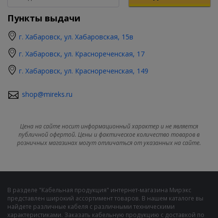
Пункты выдачи
г. Хабаровск, ул. Хабаровская, 15в
г. Хабаровск, ул. Краснореченская, 17
г. Хабаровск, ул. Краснореченская, 149
shop@mireks.ru
Цена на сайте носит информационный характер и не является
публичной офертой. Цены и фактическое количество товаров в
розничных магазинах могут отличаться от указанных на сайте.
В разделе "Кабельная продукция" интернет-магазина Мирэкс
представлен широкий ассортимент товаров. В нашем каталоге вы
найдете различные кабеля с различными техническими
характеристиками. Заказать кабельную продукцию с доставкой по