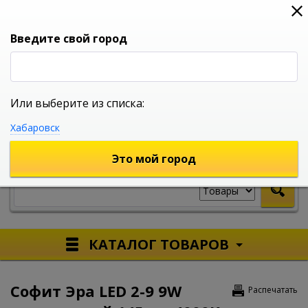
0
0
0
Вход
Введите свой город
Или выберите из списка:
УНИВЕРСАЛЬНЫЙ ИНТЕРНЕТ МАГАЗИН
Хабаровск
УКАЖИТЕ ГОРОД
Это мой город
КАТАЛОГ ТОВАРОВ
Софит Эра LED 2-9 9W
Распечатать