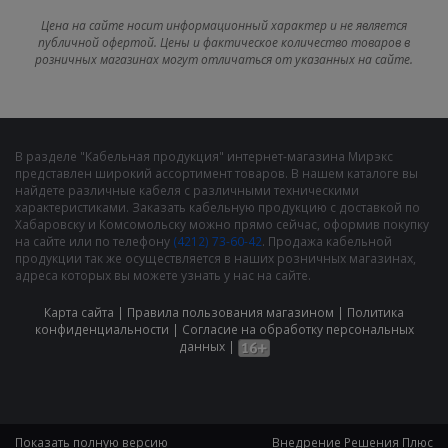
Цена на сайте носит информационный характер и не является
публичной офертой. Цены и фактическое количество товаров в
розничных магазинах могут отличаться от указанных на сайте.
В разделе "Кабельная продукция" интернет-магазина Мирэкс
представлен широкий ассортимент товаров. В нашем каталоге вы
найдете различные кабеля с различными техническими
характеристиками. Заказать кабельную продукцию с доставкой по
Хабаровску и Комсомольску можно прямо сейчас, оформив покупку
на сайте или по телефону
(4212) 73-60-42
. Продажа кабельной
продукции так же осуществляется в наших розничных магазинах,
адреса которых вы можете узнать у нас на сайте.
Карта сайта
|
Правила пользования магазином
|
Политика
конфиденциальности
|
Cогласие на обработку персональных
данных
|
Показать полную версию
Внедрение
Решения Плюс