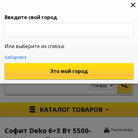
0
0
0
Вход
Введите свой город
Или выберите из списка:
УНИВЕРСАЛЬНЫЙ ИНТЕРНЕТ МАГАЗИН
Хабаровск
УКАЖИТЕ ГОРОД
Это мой город
КАТАЛОГ ТОВАРОВ
Софит Deko 6+3 Вт 5500-
Распечатать