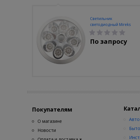
Светильник
светодиодный Mireks
С-310-80-S (5W/4000-
5000K/500lm/датчик
По запросу
движения)
Ката
Покупателям
Авто
О магазине
Быто
Новости
Инст
Оплата и доставка