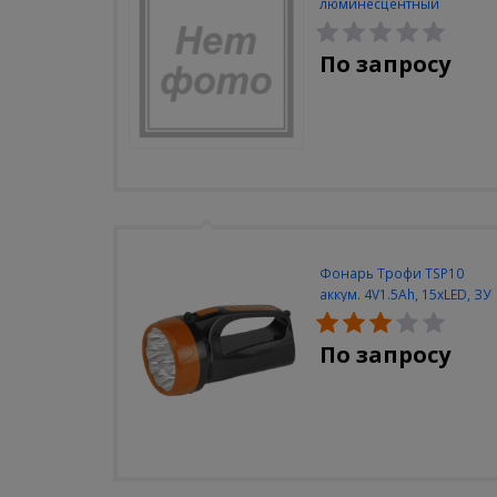
люминесцентный
Navigator NEL-A2-E130-T4-
840/WH
По запросу
Фонарь Трофи TSP10
аккум. 4V1.5Ah, 15xLED, ЗУ
вилка 220V
По запросу