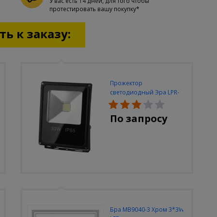
У вас есть 14 дней, для того чтобы
протестировать вашу покупку*
ь к заказу:
Прожектор
светодиодный Эра LPR-
30W-6500K-M
По запросу
Бра MB9040-3 Хром 3*3W