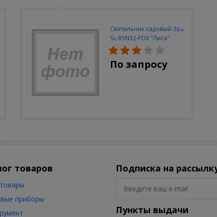
Светильник садовый Эра
SL-RSN32-FOX "Лиса"
солн.бат, полистоун,
цветной, 32 см
По запросу
лог товаров
Подписка на рассылк
товары
вые приборы
Пункты выдачи
румент