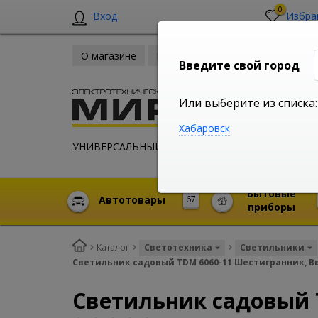
0
Вход
Избра
О магазине
Новости
Оплата и доставка
Введите свой город
Или выберите из списка:
Хабаровск
УНИВЕРСАЛЬНЫЙ ИНТЕРНЕТ МАГАЗИН
Бытовые
Автотовары
67
приборы
Каталог
Светотехника
Светильники
Светильник садовый TDM 6060-11 Шестигранник, Вв
Светильник садовый 