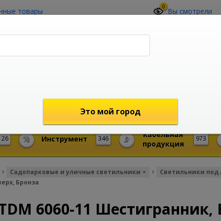
0
нные товары
Вы смотрели
О компании
Контакты
(4212) 73-60-42
Звоните с 09-00 до 19-00 (Хабаровск)
с 02-00 до 12-00 (МСК)
shop@mireks.ru
Это мой город
Кабельная
26
Инструмент
346
973
продукция
Садопарковые и уличные светильники
Светильники под
ерх, Бронза
TDM 6060-11 Шестигранник, 