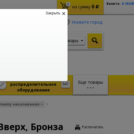
(RUB
Валюта:
0
Р
0
на сумму
Р
Закрыть
Укажите город
Товары
Я ищу, например,
Стабилизатор
Монтажное и
Еще товары
распределительное
647
•
•
•
оборудование
 лампу накаливания
Вверх, Бронза
Распечатать