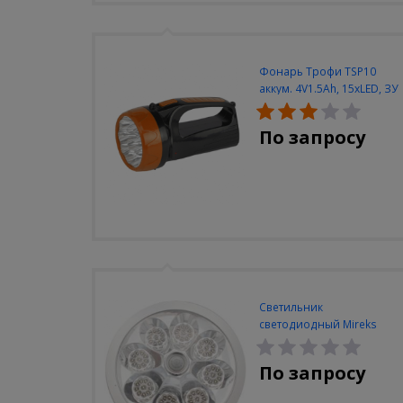
Фонарь Трофи TSP10
аккум. 4V1.5Ah, 15xLED, ЗУ
вилка 220V
По запросу
Светильник
светодиодный Mireks
С-310-80-S (5W/4000-
5000K/500lm/датчик
По запросу
движения)