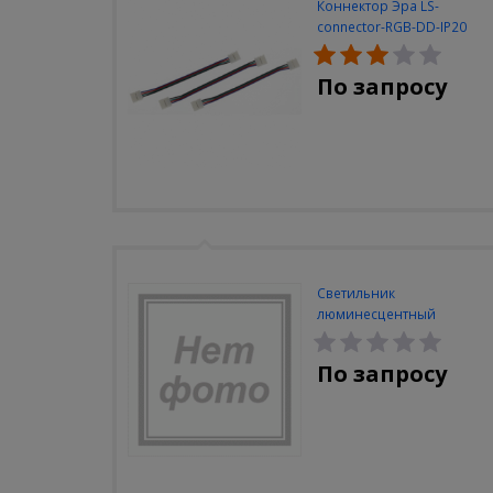
Коннектор Эра LS-
connector-RGB-DD-IP20
(3шт/уп)
По запросу
Светильник
люминесцентный
Navigator NEL-A2-E130-T4-
840/WH
По запросу