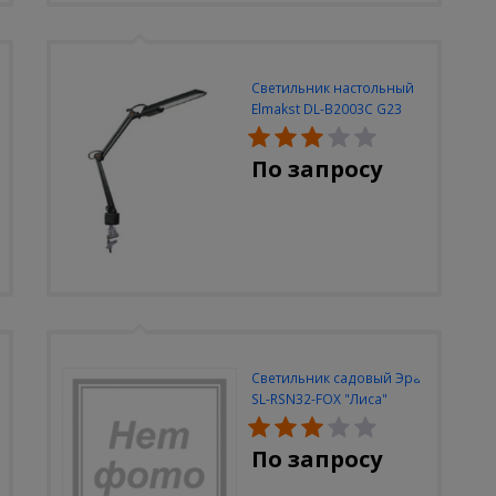
Светильник настольный
Elmakst DL-B2003C G23
черный струбцина
По запросу
Светильник садовый Эра
SL-RSN32-FOX "Лиса"
солн.бат, полистоун,
цветной, 32 см
По запросу