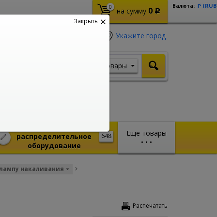
(RUB
Валюта:
0
Р
0
на сумму
Р
Закрыть
Укажите город
Товары
Я ищу, например,
Кабель ВВГ
Монтажное и
Еще товары
распределительное
648
•
•
•
оборудование
 лампу накаливания
Распечатать