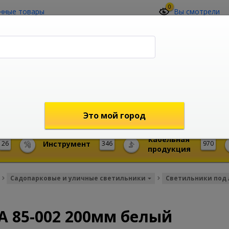
0
нные товары
Вы смотрели
О компании
Контакты
(4212) 73-60-42
Звоните с 09-00 до 19-00 (Хабаровск)
с 02-00 до 12-00 (МСК)
shop@mireks.ru
Это мой город
Кабельная
26
Инструмент
346
970
продукция
Садопарковые и уличные светильники
Светильники под
А 85-002 200мм белый