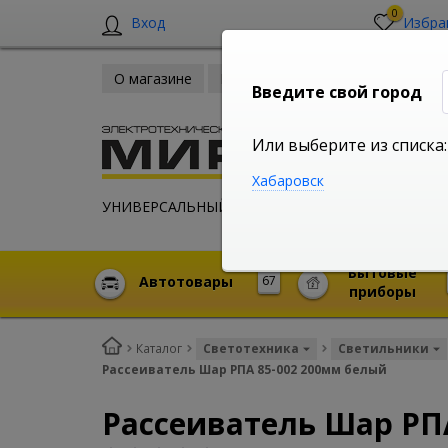
0
Вход
Избра
О магазине
Новости
Оплата и доставка
Введите свой город
Или выберите из списка:
Хабаровск
УНИВЕРСАЛЬНЫЙ ИНТЕРНЕТ МАГАЗИН
Бытовые
Автотовары
67
приборы
Каталог
Светотехника
Светильники
Рассеиватель Шар РПА 85-002 200мм белый
Рассеиватель Шар РП