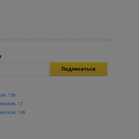
у
Подписаться
кая, 15в
ченская, 17
ченская, 149