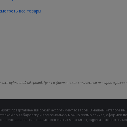
смотреть все товары
яется публичной офертой. Цены и фактическое количество товаров в рознич
Мирэкс представлен широкий ассортимент товаров. В нашем каталоге вы
ставкой по Хабаровску и Комсомольску можно прямо сейчас, оформив пок
же осуществляется в наших розничных магазинах, адреса которых вы може