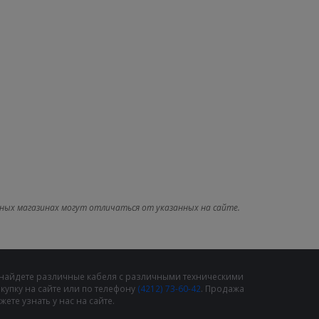
ных магазинах могут отличаться от указанных на сайте.
 найдете различные кабеля с различными техническими
упку на сайте или по телефону
(4212) 73-60-42
. Продажа
те узнать у нас на сайте.