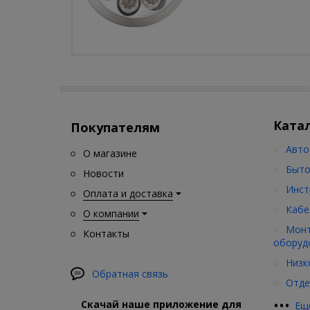
Ката
Покупателям
Авто
О магазине
Быто
Новости
Инст
Оплата и доставка
Кабе
О компании
Монт
Контакты
оборуд
Низк
Обратная связь
Отде
•
•
•
Скачай наше приложение для
Ещ