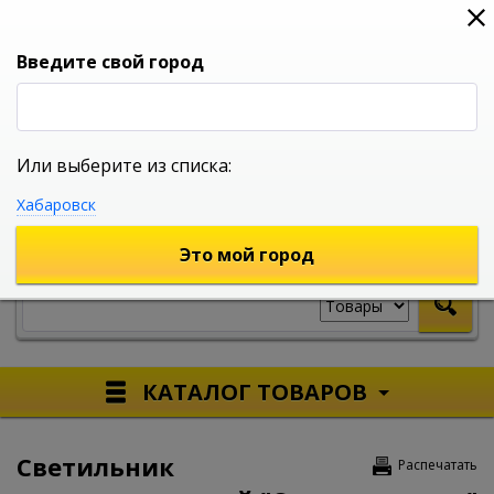
0
0
0
Вход
Введите свой город
Или выберите из списка:
УНИВЕРСАЛЬНЫЙ ИНТЕРНЕТ МАГАЗИН
Хабаровск
УКАЖИТЕ ГОРОД
Это мой город
КАТАЛОГ ТОВАРОВ
Светильник
Распечатать