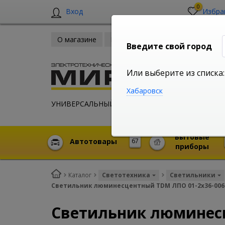
0
Вход
Избра
О магазине
Новости
Оплата и доставка
Введите свой город
Или выберите из списка:
Хабаровск
УНИВЕРСАЛЬНЫЙ ИНТЕРНЕТ МАГАЗИН
Бытовые
Автотовары
67
приборы
Каталог
Светотехника
Светильники
Светильник люминесцентный TDM ЛПО 01-2х36-006 
Светильник люминесц