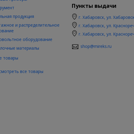
Пункты выдачи
румент
льная продукция
г. Хабаровск, ул. Хабаровс
ажное и распределительное
г. Хабаровск, ул. Красноре
ование
г. Хабаровск, ул. Красноре
овольтное оборудование
shop@mireks.ru
лочные материалы
е товары
смотреть все товары