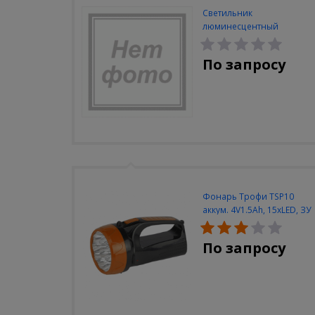
Светильник
люминесцентный
Navigator NEL-A2-E130-T4-
840/WH
По запросу
Фонарь Трофи TSP10
аккум. 4V1.5Ah, 15xLED, ЗУ
вилка 220V
По запросу