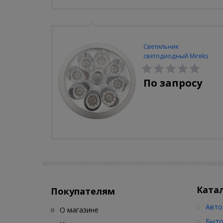
Светильник
светодиодный Mireks
С-310-80-S (5W/4000-
5000K/500lm/датчик
По запросу
движения)
Ката
Покупателям
Авто
О магазине
Быто