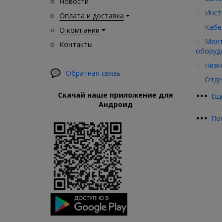
Новости
Инст
Оплата и доставка
Кабе
О компании
Монт
Контакты
оборуд
Низк
Обратная связь
Отде
•
•
•
Скачай наше приложение для
Ещ
Андроид
•
•
•
По