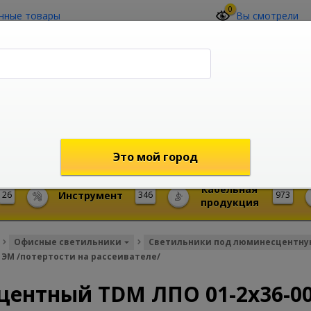
0
нные товары
Вы смотрели
О компании
Контакты
(4212) 73-60-42
Звоните с 09-00 до 19-00 (Хабаровск)
с 02-00 до 12-00 (МСК)
shop@mireks.ru
Это мой город
Кабельная
26
Инструмент
346
973
продукция
Офисные светильники
Светильники под люминесцентну
ЭМ /потертости на рассеивателе/
ентный TDM ЛПО 01-2х36-00