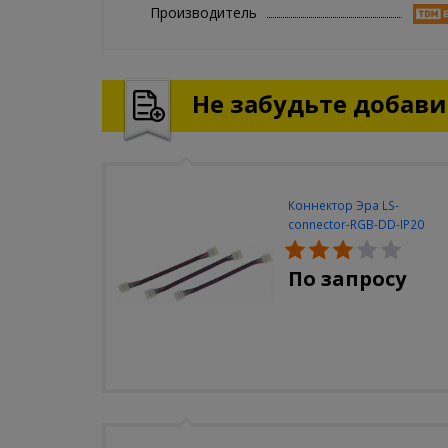
Производитель
Не забудьте добавит
Коннектор Эра LS-
connector-RGB-DD-IP20
(3шт/уп)
По запросу