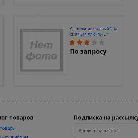
Светильник садовый Эра
SL-RSN32-FOX "Лиса"
солн.бат, полистоун,
цветной, 32 см
По запросу
лог товаров
Подписка на рассылк
товары
вые приборы