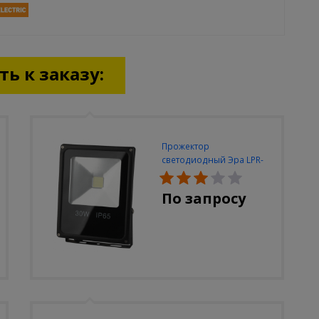
ь к заказу:
Прожектор
светодиодный Эра LPR-
30W-6500K-M
По запросу