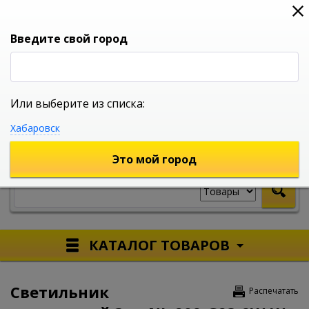
0
0
0
Вход
Введите свой город
Или выберите из списка:
УНИВЕРСАЛЬНЫЙ ИНТЕРНЕТ МАГАЗИН
Хабаровск
УКАЖИТЕ ГОРОД
Это мой город
КАТАЛОГ ТОВАРОВ
Светильник
Распечатать