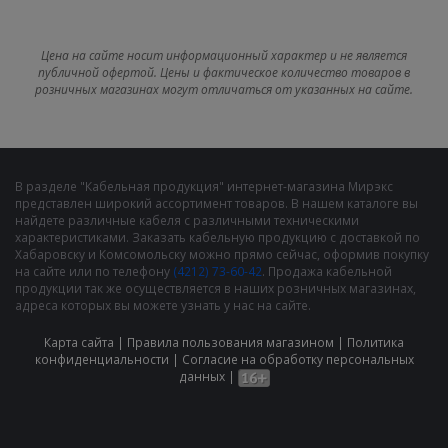
Цена на сайте носит информационный характер и не является
публичной офертой. Цены и фактическое количество товаров в
розничных магазинах могут отличаться от указанных на сайте.
В разделе "Кабельная продукция" интернет-магазина Мирэкс
представлен широкий ассортимент товаров. В нашем каталоге вы
найдете различные кабеля с различными техническими
характеристиками. Заказать кабельную продукцию с доставкой по
Хабаровску и Комсомольску можно прямо сейчас, оформив покупку
на сайте или по телефону
(4212) 73-60-42
. Продажа кабельной
продукции так же осуществляется в наших розничных магазинах,
адреса которых вы можете узнать у нас на сайте.
Карта сайта
|
Правила пользования магазином
|
Политика
конфиденциальности
|
Cогласие на обработку персональных
данных
|