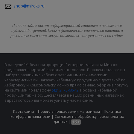
shop@mireks.ru
Цена на сайте носит информационный характер и не является
публичной офертой. Цены и фактическое количество товаров в
розничных магазинах могут отличаться от указанных на сайте.
В разделе "Кабельная продукция" интернет-магазина Мирэкс
представлен широкий ассортимент товаров. В нашем каталоге вы
найдете различные кабеля с различными техническими
характеристиками. Заказать кабельную продукцию с доставкой по
Хабаровску и Комсомольску можно прямо сейчас, оформив покупку
на сайте или по телефону
(4212) 73-60-42
. Продажа кабельной
продукции так же осуществляется в наших розничных магазинах,
адреса которых вы можете узнать у нас на сайте.
Карта сайта
|
Правила пользования магазином
|
Политика
конфиденциальности
|
Cогласие на обработку персональных
данных
|