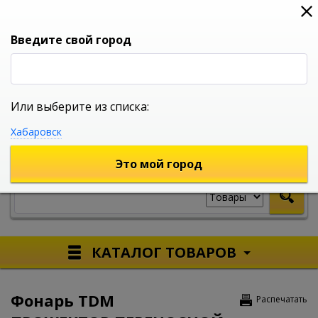
0
0
0
Вход
Введите свой город
Или выберите из списка:
УНИВЕРСАЛЬНЫЙ ИНТЕРНЕТ МАГАЗИН
Хабаровск
УКАЖИТЕ ГОРОД
Это мой город
КАТАЛОГ ТОВАРОВ
Фонарь TDM
Распечатать