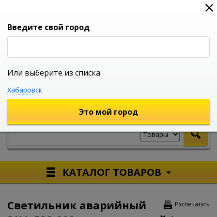
0
0
0
Вход
Введите свой город
Или выберите из списка:
УНИВЕРСАЛЬНЫЙ ИНТЕРНЕТ МАГАЗИН
Хабаровск
УКАЖИТЕ ГОРОД
Это мой город
КАТАЛОГ ТОВАРОВ
Светильник аварийный
Распечатать