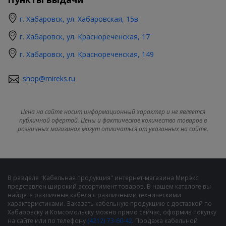
г. Хабаровск, ул. Хабаровская, 15в
г. Хабаровск, ул. Краснореченская, 17
г. Хабаровск, ул. Краснореченская, 149
shop@mireks.ru
Цена на сайте носит информационный характер и не является
публичной офертой. Цены и фактическое количество товаров в
розничных магазинах могут отличаться от указанных на сайте.
В разделе "Кабельная продукция" интернет-магазина Мирэкс
представлен широкий ассортимент товаров. В нашем каталоге вы
найдете различные кабеля с различными техническими
характеристиками. Заказать кабельную продукцию с доставкой по
Хабаровску и Комсомольску можно прямо сейчас, оформив покупку
на сайте или по телефону
(4212) 73-60-42
. Продажа кабельной