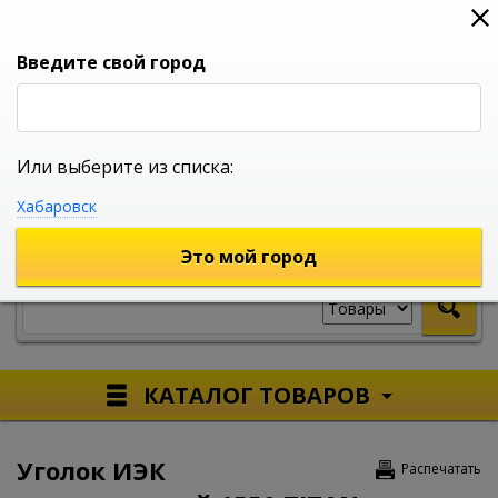
0
0
0
Вход
Введите свой город
Или выберите из списка:
УНИВЕРСАЛЬНЫЙ ИНТЕРНЕТ МАГАЗИН
Хабаровск
УКАЖИТЕ ГОРОД
Это мой город
КАТАЛОГ ТОВАРОВ
Уголок ИЭК
Распечатать