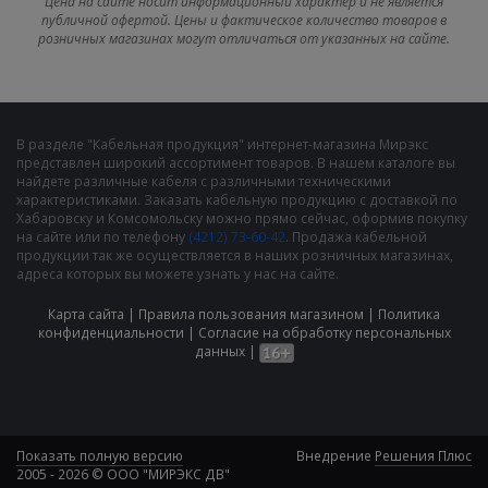
Цена на сайте носит информационный характер и не является
публичной офертой. Цены и фактическое количество товаров в
розничных магазинах могут отличаться от указанных на сайте.
В разделе "Кабельная продукция" интернет-магазина Мирэкс
представлен широкий ассортимент товаров. В нашем каталоге вы
найдете различные кабеля с различными техническими
характеристиками. Заказать кабельную продукцию с доставкой по
Хабаровску и Комсомольску можно прямо сейчас, оформив покупку
на сайте или по телефону
(4212) 73-60-42
. Продажа кабельной
продукции так же осуществляется в наших розничных магазинах,
адреса которых вы можете узнать у нас на сайте.
Карта сайта
|
Правила пользования магазином
|
Политика
конфиденциальности
|
Cогласие на обработку персональных
данных
|
Показать полную версию
Внедрение
Решения Плюс
2005 - 2026 © ООО "МИРЭКС ДВ"