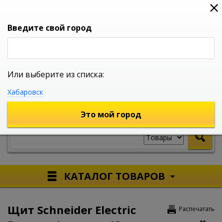
0
0
0
Вход
Введите свой город
Или выберите из списка:
УНИВЕРСАЛЬНЫЙ ИНТЕРНЕТ МАГАЗИН
Хабаровск
УКАЖИТЕ ГОРОД
Это мой город
КАТАЛОГ ТОВАРОВ
Щит Schneider Electric
Распечатать