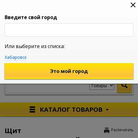
0
0
0
Вход
Введите свой город
Или выберите из списка:
УНИВЕРСАЛЬНЫЙ ИНТЕРНЕТ МАГАЗИН
Хабаровск
УКАЖИТЕ ГОРОД
Это мой город
КАТАЛОГ ТОВАРОВ
Щит
Распечатать