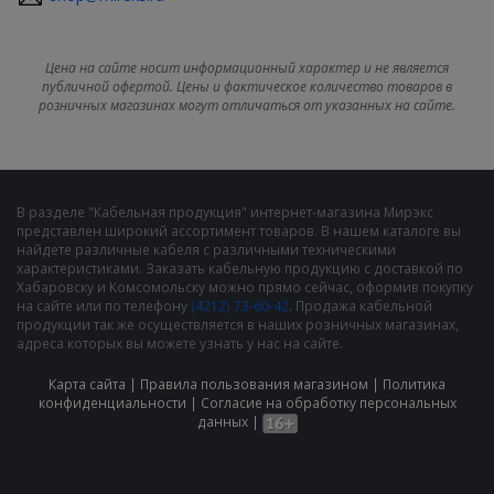
Цена на сайте носит информационный характер и не является
публичной офертой. Цены и фактическое количество товаров в
розничных магазинах могут отличаться от указанных на сайте.
В разделе "Кабельная продукция" интернет-магазина Мирэкс
представлен широкий ассортимент товаров. В нашем каталоге вы
найдете различные кабеля с различными техническими
характеристиками. Заказать кабельную продукцию с доставкой по
Хабаровску и Комсомольску можно прямо сейчас, оформив покупку
на сайте или по телефону
(4212) 73-60-42
. Продажа кабельной
продукции так же осуществляется в наших розничных магазинах,
адреса которых вы можете узнать у нас на сайте.
Карта сайта
|
Правила пользования магазином
|
Политика
конфиденциальности
|
Cогласие на обработку персональных
данных
|