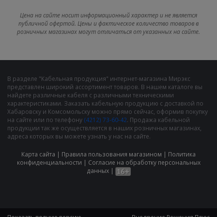
Цена на сайте носит информационный характер и не является
публичной офертой. Цены и фактическое количество товаров в
розничных магазинах могут отличаться от указанных на сайте.
В разделе "Кабельная продукция" интернет-магазина Мирэкс
представлен широкий ассортимент товаров. В нашем каталоге вы
найдете различные кабеля с различными техническими
характеристиками. Заказать кабельную продукцию с доставкой по
Хабаровску и Комсомольску можно прямо сейчас, оформив покупку
на сайте или по телефону
(4212) 73-60-42
. Продажа кабельной
продукции так же осуществляется в наших розничных магазинах,
адреса которых вы можете узнать у нас на сайте.
Карта сайта
|
Правила пользования магазином
|
Политика
конфиденциальности
|
Cогласие на обработку персональных
данных
|