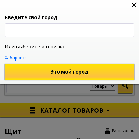
0
0
0
Вход
Введите свой город
Или выберите из списка:
УНИВЕРСАЛЬНЫЙ ИНТЕРНЕТ МАГАЗИН
Хабаровск
УКАЖИТЕ ГОРОД
Это мой город
КАТАЛОГ ТОВАРОВ
Щит
Распечатать