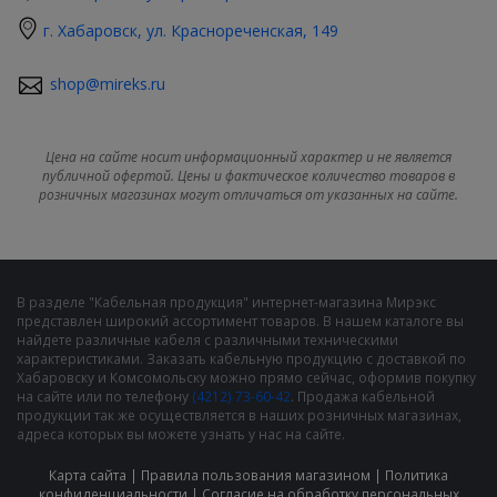
г. Хабаровск, ул. Краснореченская, 149
shop@mireks.ru
Цена на сайте носит информационный характер и не является
публичной офертой. Цены и фактическое количество товаров в
розничных магазинах могут отличаться от указанных на сайте.
В разделе "Кабельная продукция" интернет-магазина Мирэкс
представлен широкий ассортимент товаров. В нашем каталоге вы
найдете различные кабеля с различными техническими
характеристиками. Заказать кабельную продукцию с доставкой по
Хабаровску и Комсомольску можно прямо сейчас, оформив покупку
на сайте или по телефону
(4212) 73-60-42
. Продажа кабельной
продукции так же осуществляется в наших розничных магазинах,
адреса которых вы можете узнать у нас на сайте.
Карта сайта
|
Правила пользования магазином
|
Политика
конфиденциальности
|
Cогласие на обработку персональных