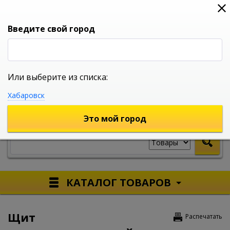
0
0
0
Вход
Введите свой город
Или выберите из списка:
УНИВЕРСАЛЬНЫЙ ИНТЕРНЕТ МАГАЗИН
Хабаровск
УКАЖИТЕ ГОРОД
Это мой город
КАТАЛОГ ТОВАРОВ
Щит
Распечатать