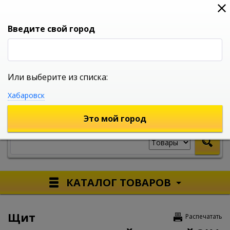
0
0
0
Вход
Введите свой город
Или выберите из списка:
УНИВЕРСАЛЬНЫЙ ИНТЕРНЕТ МАГАЗИН
Хабаровск
УКАЖИТЕ ГОРОД
Это мой город
КАТАЛОГ ТОВАРОВ
Щит
Распечатать