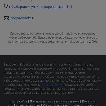
г. Хабаровск, ул. Краснореченская, 149
shop@mireks.ru
Цена на сайте носит информационный характер и не является
публичной офертой. Цены и фактическое количество товаров в
розничных магазинах могут отличаться от указанных на сайте.
В разделе "Кабельная продукция" интернет-магазина Мирэкс
представлен широкий ассортимент товаров. В нашем каталоге вы
найдете различные кабеля с различными техническими
характеристиками. Заказать кабельную продукцию с доставкой по
Хабаровску и Комсомольску можно прямо сейчас, оформив покупку
на сайте или по телефону
(4212) 73-60-42
. Продажа кабельной
продукции так же осуществляется в наших розничных магазинах,
адреса которых вы можете узнать у нас на сайте.
Карта сайта
|
Правила пользования магазином
|
Политика
конфиденциальности
|
Cогласие на обработку персональных