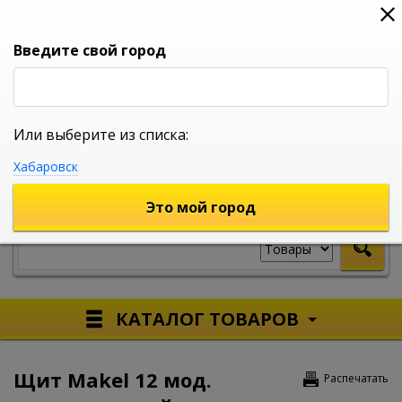
0
0
0
Вход
Введите свой город
Или выберите из списка:
УНИВЕРСАЛЬНЫЙ ИНТЕРНЕТ МАГАЗИН
Хабаровск
УКАЖИТЕ ГОРОД
Это мой город
КАТАЛОГ ТОВАРОВ
Щит Makel 12 мод.
Распечатать