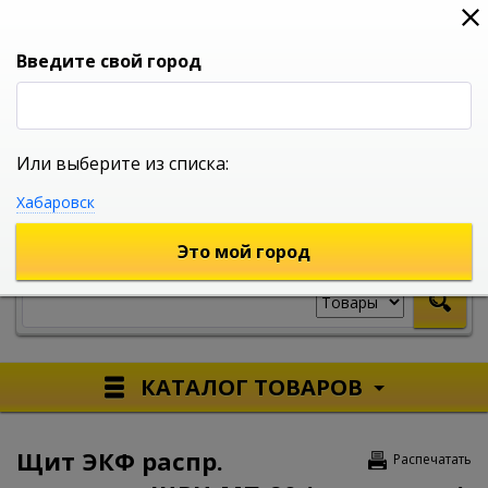
0
0
0
Вход
Введите свой город
Или выберите из списка:
УНИВЕРСАЛЬНЫЙ ИНТЕРНЕТ МАГАЗИН
Хабаровск
УКАЖИТЕ ГОРОД
Это мой город
КАТАЛОГ ТОВАРОВ
Щит ЭКФ распр.
Распечатать