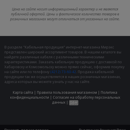
Цена на сайте носит информационный характер и не является
публичной офертой. Цены и фактическое количество товаров в
розничных магазинах могут отличаться от указанных на сайте.
В разделе "Кабельная продукция" интернет-магазина Мирэкс
представлен широкий ассортимент товаров. В нашем каталоге вы
найдете различные кабеля с различными техническими
характеристиками. Заказать кабельную продукцию с доставкой по
Хабаровску и Комсомольску можно прямо сейчас, оформив покупку
на сайте или по телефону
(4212) 73-60-42
. Продажа кабельной
продукции так же осуществляется в наших розничных магазинах,
адреса которых вы можете узнать у нас на сайте.
Карта сайта
|
Правила пользования магазином
|
Политика
конфиденциальности
|
Cогласие на обработку персональных
данных
|