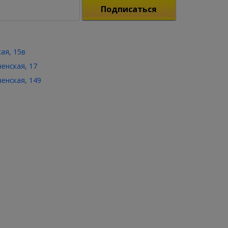
Подписаться
кая, 15в
ченская, 17
ченская, 149