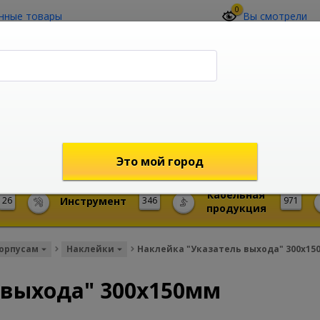
0
нные товары
Вы смотрели
О компании
Контакты
(4212) 73-60-42
Звоните с 09-00 до 19-00 (Хабаровск)
с 02-00 до 12-00 (МСК)
shop@mireks.ru
Это мой город
Кабельная
26
Инструмент
346
971
продукция
корпусам
Наклейки
Наклейка "Указатель выхода" 300х15
 выхода" 300х150мм