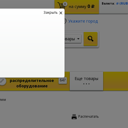
(RUB
Валюта:
0
Р
0
на сумму
Р
Закрыть
Укажите город
Товары
Я ищу, например,
Шуруповерт
Монтажное и
Еще товары
распределительное
647
•
•
•
оборудование
0мм
Распечатать