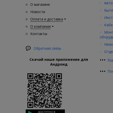
Авто
О магазине
Быто
Новости
Инст
Оплата и доставка
Кабе
О компании
Монт
Контакты
оборуд
Низк
Обратная связь
Отде
•
•
•
Скачай наше приложение для
Ещ
Андроид
•
•
•
По