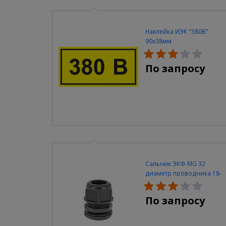
Наклейка ИЭК "380В"
90х38мм
По запросу
Сальник ЭКФ MG 32
диаметр проводника 18-
25мм IP68
По запросу