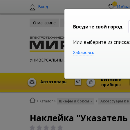
0
Вход
Избра
О магазине
Новости
Оплата и доставка
Введите свой город
Или выберите из списка:
Хабаровск
УНИВЕРСАЛЬНЫЙ ИНТЕРНЕТ МАГАЗИН
Бытовые
Автотовары
67
приборы
Каталог
Шкафы и боксы
Аксессуары к 
Наклейка "Указатель