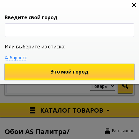
0
0
0
Вход
Введите свой город
Или выберите из списка:
УНИВЕРСАЛЬНЫЙ ИНТЕРНЕТ МАГАЗИН
Хабаровск
УКАЖИТЕ ГОРОД
Это мой город
КАТАЛОГ ТОВАРОВ
Обои AS Палитра/
Распечатать