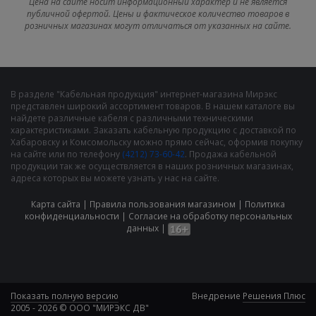
Цена на сайте носит информационный характер и не является
публичной офертой. Цены и фактическое количество товаров в
розничных магазинах могут отличаться от указанных на сайте.
В разделе "Кабельная продукция" интернет-магазина Мирэкс
представлен широкий ассортимент товаров. В нашем каталоге вы
найдете различные кабеля с различными техническими
характеристиками. Заказать кабельную продукцию с доставкой по
Хабаровску и Комсомольску можно прямо сейчас, оформив покупку
на сайте или по телефону
(4212) 73-60-42
. Продажа кабельной
продукции так же осуществляется в наших розничных магазинах,
адреса которых вы можете узнать у нас на сайте.
Карта сайта
|
Правила пользования магазином
|
Политика
конфиденциальности
|
Cогласие на обработку персональных
данных
|
Показать полную версию
Внедрение
Решения Плюс
2005 - 2026 © ООО "МИРЭКС ДВ"