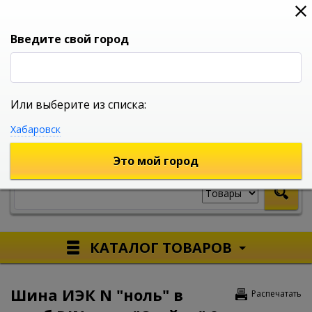
0
0
0
Вход
Введите свой город
Или выберите из списка:
УНИВЕРСАЛЬНЫЙ ИНТЕРНЕТ МАГАЗИН
Хабаровск
УКАЖИТЕ ГОРОД
Это мой город
КАТАЛОГ ТОВАРОВ
Шина ИЭК N "ноль" в
Распечатать