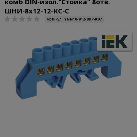
комб DIN-изол."Стойка" 8отв.
ШНИ-8x12-12-КС-С
Артикул :
YNN10-812-8DP-K07