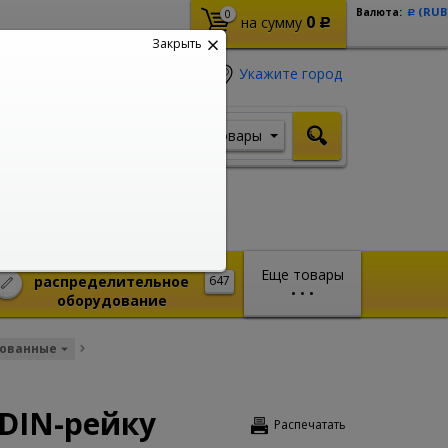
(RUB
Валюта:
0
Р
0
на сумму
Р
Закрыть
Укажите город
Товары
Я ищу, например,
Стабилизатор
Монтажное и
Еще товары
распределительное
647
•
•
•
оборудование
рованные
 DIN-рейку
Распечатать