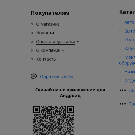
Ката
Покупателям
Авто
О магазине
Быто
Новости
Инст
Оплата и доставка
Кабе
О компании
Монт
Контакты
оборуд
Низк
Обратная связь
Отде
•
•
•
Скачай наше приложение для
Ещ
Андроид
•
•
•
По