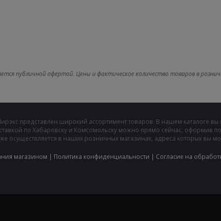
яется публичной офертой. Цены и фактическое количество товаров в рознич
Мирэкс представлен широкий ассортимент товаров. В нашем каталоге вы
ставкой по Хабаровску и Комсомольску можно прямо сейчас, оформив пок
же осуществляется в наших розничных магазинах, адреса которых вы може
ания магазином
|
Политика конфиденциальности
|
Cогласие на обработ