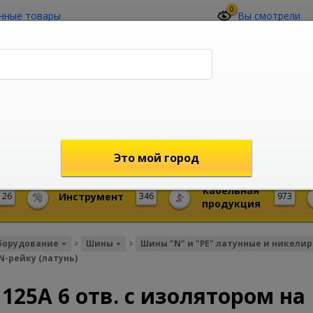
0
нные товары
Вы смотрели
О компании
Контакты
(4212) 73-60-42
Звоните с 09-00 до 19-00 (Хабаровск)
с 02-00 до 12-00 (МСК)
shop@mireks.ru
Это мой город
Кабельная
26
Инструмент
346
973
продукция
борудование
Шины
Шины "N" и "PE" латунные и никели
IN-рейку (латунь)
125А 6 отв. с изолятором на