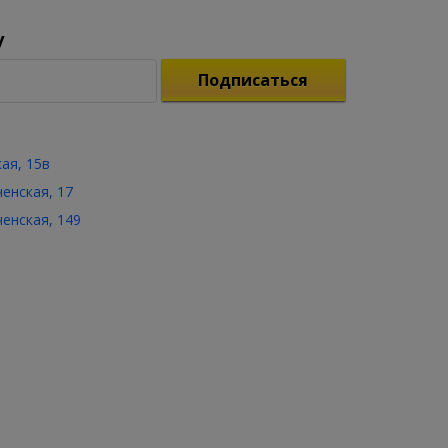
у
Подписаться
кая, 15в
ченская, 17
ченская, 149