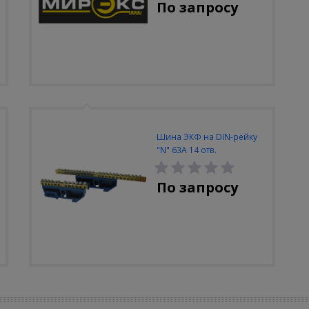
По запросу
Шина ЭКФ на DIN-рейку
"N" 63А 14 отв.
По запросу