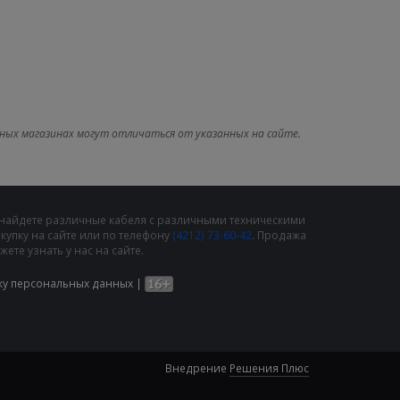
ных магазинах могут отличаться от указанных на сайте.
 найдете различные кабеля с различными техническими
упку на сайте или по телефону
(4212) 73-60-42
. Продажа
те узнать у нас на сайте.
ку персональных данных
|
Внедрение
Решения Плюс