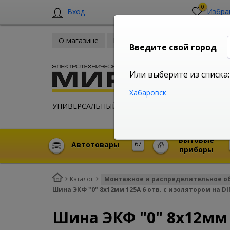
0
Вход
Избра
О магазине
Новости
Оплата и доставка
Введите свой город
Или выберите из списка:
Хабаровск
УНИВЕРСАЛЬНЫЙ ИНТЕРНЕТ МАГАЗИН
Бытовые
Автотовары
67
приборы
Каталог
Монтажное и распределительное о
Шина ЭКФ "0" 8х12мм 125А 6 отв. с изолятором на D
Шина ЭКФ "0" 8х12мм 