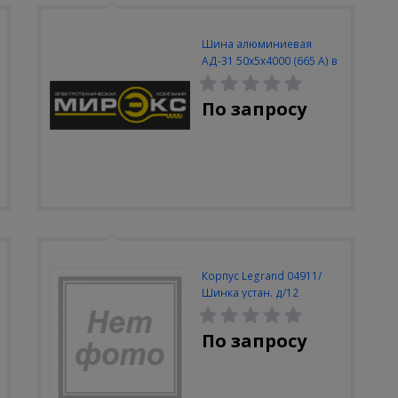
Шина алюминиевая
АД-31 50х5х4000 (665 А) в
метрах
По запросу
Корпус Legrand 04911/
Шинка устан. д/12
автоматов 1P (вилка)
По запросу