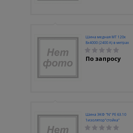
Шина медная МТ 120х
8х4000 (2400 А) в метрах
По запросу
Шина ЭКФ "N" PE 63.10
1изолятор"стойка"